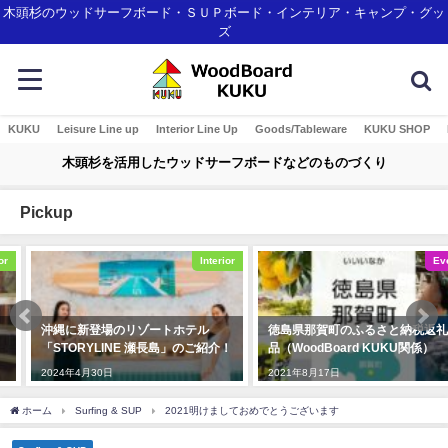
木頭杉のウッドサーフボード・ＳＵＰボード・インテリア・キャンプ・グッ
ズ
KUKU
Leisure Line up
Interior Line Up
Goods/Tableware
KUKU SHOP
木頭杉を活用したウッドサーフボードなどのものづくり
Pickup
Interior
Event
沖縄に新登場のリゾートホテル
徳島県那賀町のふるさと納税返礼
「STORYLINE 瀬長島」のご紹介！
品（WoodBoard KUKU関係）
2024年4月30日
2021年8月17日
ホーム
Surfing & SUP
2021明けましておめでとうございます