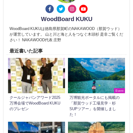
WoodBoard KUKU
WoodBoard KUKUは徳島県那賀町のNAKAWOOD（那賀ウッド）
が運営しています。 山と川と海と人をつなぐ木頭杉 是非ご覧くだ
さい！ NAKAWOOD代表 庄野
最近書いた記事
Awards
Event
クールジャパンアワード2025
万博観光ポータルにも掲載の
万博会場でWoodBoard KUKU
「那賀ウッド工場見学・杉
のプレゼン
SUPツアー」を開催しまし
た！