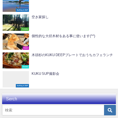
Surfing & SUP
空き家探し
Forestry
個性的な大径木材をある事に使います(^^)
Event
木頭杉のKUKU DEEPプレートでおうちカフェランチ️
Goods
KUKU SUP撮影会
Surfing & SUP
Serch