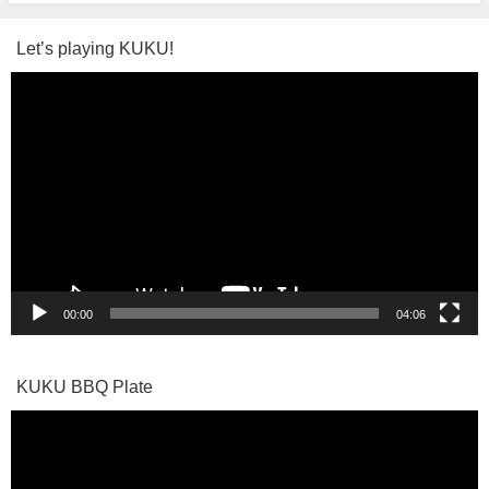
Let’s playing KUKU!
動
画
プ
レ
ー
ヤ
ー
00:00
04:06
KUKU BBQ Plate
動
画
プ