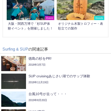
Event
Goods
大阪・関西万博で「杉SUP体
オリジナル木製トロフィー・表
験イベント」を開催しました！
彰立ての製作
Surfing & SUP
の関連記事
徳島の杉をPR!
2018年3月7日
SUP cruisingあじさい湖でのサップ体験
2018年11月19日
台風10号が去って・・・
2019年8月20日