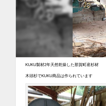
KUKU製材2年天然乾燥した那賀町産杉材
木頭杉でKUKU商品は作られています