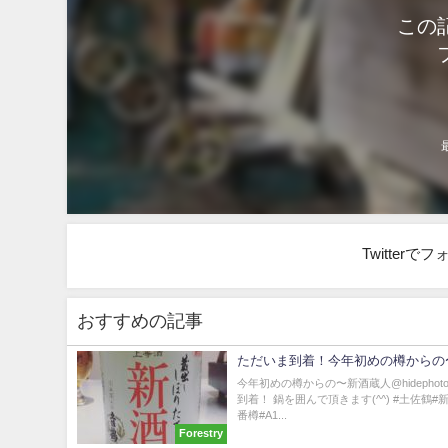
この
Twitter
おすすめの記事
ただいま到着！今年初めの樽からの
今年初めの樽からの〜新酒蔵人@hidephoto
到着！ 鍋を囲んで頂きます(^^) #土佐鶴#新
番樽#A1...
Forestry