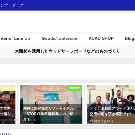
ャンプ・グッズ
Interior Line Up
Goods/Tableware
KUKU SHOP
Blog
木頭杉を活用したウッドサーフボードなどのものづくり
Interior
Awards
ホテル
とくしま創生アワード ありがたい
KUKUパドル住宅展示場
」のご紹
交流の場を頂き感謝です!
プレイとして使用して頂
た！
2018年11月10日
2019年12月23日
産杉材を