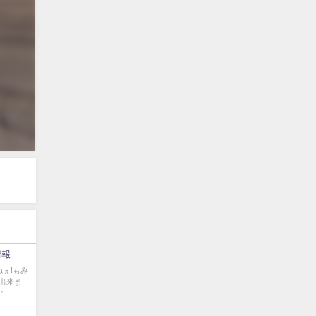
情報
ぇ!もみ
出来ま
..