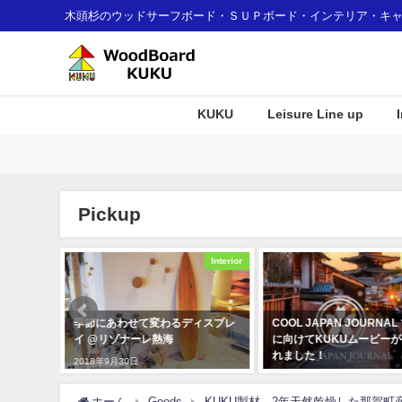
木頭杉のウッドサーフボード・ＳＵＰボード・インテリア・キ
KUKU
Leisure Line up
Pickup
Interior
Awards
ディスプレ
COOL JAPAN JOURNAL で世界
沖縄に新登場のリゾート
に向けてKUKUムービーが公開さ
「STORYLINE 瀬長島
れました！
介！
2020年3月4日
2024年4月30日
ホーム
Goods
KUKU製材 2年天然乾燥した那賀町