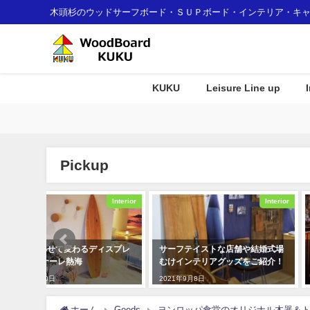
木頭杉のウッドサーフボード・ＳＵＰボード・インテリア・キ
KUKU
Leisure Line up
Pickup
Interior
Interior
ィスプレ
サーフテイストな店舗や結婚式場
COOL JAPAN JOURNA
むけインテリアグッズをご紹介！
に向けてKUKUムービー
れました！
2021年9月8日
2020年3月4日
ホーム
Goods
ヨンロッパ食堂のオリジナル木器＆