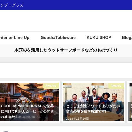
ャンプ・グッズ
Interior Line Up
Goods/Tableware
KUKU SHOP
Blog
木頭杉を活用したウッドサーフボードなどのものづくり
Awards
Awards
L で世界
とくしま創生アワード ありがたい
那賀町産材・ウッドボード
が公開さ
交流の場を頂き感謝です!
Ｕがみなとモデル二酸化炭
認証制度に登録されました
2018年11月10日
2018年1月7日
トレー