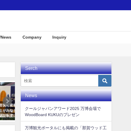
/News
Company
Inquiry
Serch
Awards
Interior
News
ＫＵＫ
KUKU alaiawelcome board
徳島県那賀町のふるさと納
クールジャパンアワード2025 万博会場で
素固定
品（WoodBoard KUKU関
2019年11月7日
WoodBoard KUKUのプレゼン
！
2021年8月17日
万博観光ポータルにも掲載の「那賀ウッド工