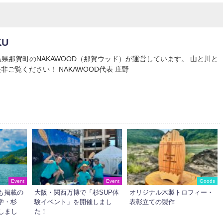
KU
Uは徳島県那賀町のNAKAWOOD（那賀ウッド）が運営しています。 山と川と
非ご覧ください！ NAKAWOOD代表 庄野
Event
Event
Goods
も掲載の
大阪・関西万博で「杉SUP体
オリジナル木製トロフィー・
学・杉
験イベント」を開催しまし
表彰立ての製作
しまし
た！