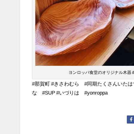
ヨンロッパ食堂のオリジナル木器
#那賀町 #きさわむら #同期たくさんいた
な #SUP #いづりは #yonroppa