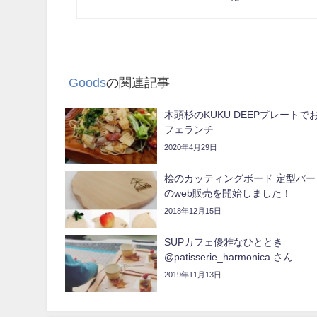
Goods
の関連記事
木頭杉のKUKU DEEPプレートで
フェランチ️
2020年4月29日
桧のカッティングボード 定型バー
のweb販売を開始しました！
2018年12月15日
SUPカフェ優雅なひととき
@patisserie_harmonica さん
2019年11月13日