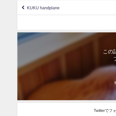
KUKU handplane
この
Twitter