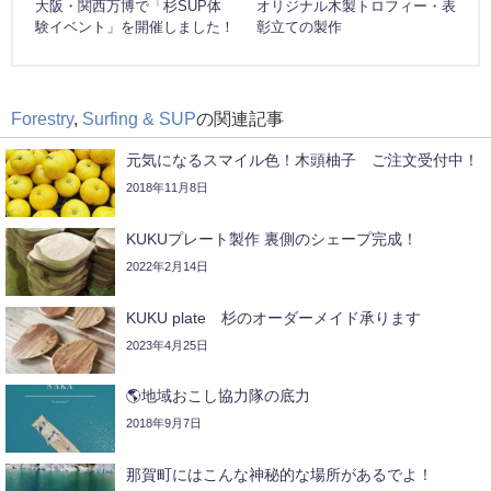
大阪・関西万博で「杉SUP体
オリジナル木製トロフィー・表
験イベント」を開催しました！
彰立ての製作
Forestry
,
Surfing & SUP
の関連記事
元気になるスマイル色！木頭柚子 ご注文受付中！
2018年11月8日
KUKUプレート製作 裏側のシェープ完成！
2022年2月14日
KUKU plate 杉のオーダーメイド承ります
2023年4月25日
🌎地域おこし協力隊の底力ㅤㅤㅤㅤㅤㅤㅤㅤㅤㅤㅤㅤㅤ
2018年9月7日
那賀町にはこんな神秘的な場所があるでよ！