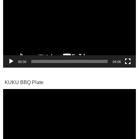
画
プ
レ
ー
ヤ
ー
00:00
04:06
KUKU BBQ Plate
動
画
プ
レ
ー
ヤ
ー