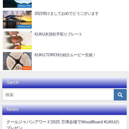
Surfing & SUP
2021明けましておめでとうございます
Surfing & SUP
KUKU木頭杉手彫りプレート
Tableware
KUKU TORCHの紹介ムービー完成！
Camping
Serch
News
クールジャパンアワード2025 万博会場でWoodBoard KUKUの
プレゼン