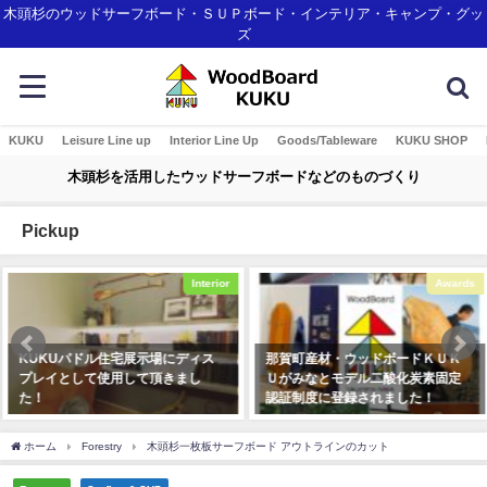
木頭杉のウッドサーフボード・ＳＵＰボード・インテリア・キャンプ・グッ
ズ
KUKU
Leisure Line up
Interior Line Up
Goods/Tableware
KUKU SHOP
木頭杉を活用したウッドサーフボードなどのものづくり
Pickup
Interior
Awards
KUKUパドル住宅展示場にディス
那賀町産材・ウッドボードＫＵＫ
プレイとして使用して頂きまし
Ｕがみなとモデル二酸化炭素固定
た！
認証制度に登録されました！
2019年12月23日
2018年1月7日
ホーム
Forestry
木頭杉一枚板サーフボード アウトラインのカット