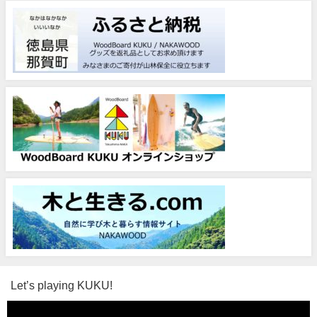
Let’s playing KUKU!
動