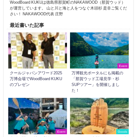
WoodBoard KUKUは徳島県那賀町のNAKAWOOD（那賀ウッド）
が運営しています。 山と川と海と人をつなぐ木頭杉 是非ご覧くだ
さい！ NAKAWOOD代表 庄野
最近書いた記事
Awards
Event
クールジャパンアワード2025
万博観光ポータルにも掲載の
万博会場でWoodBoard KUKU
「那賀ウッド工場見学・杉
のプレゼン
SUPツアー」を開催しまし
た！
Event
Goods