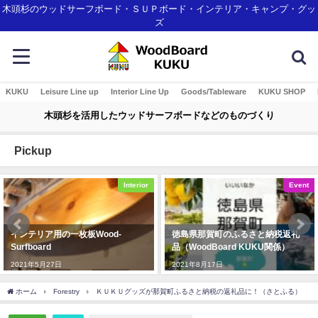
木頭杉のウッドサーフボード・ＳＵＰボード・インテリア・キャンプ・グッ
ズ
KUKU
Leisure Line up
Interior Line Up
Goods/Tableware
KUKU SHOP
木頭杉を活用したウッドサーフボードなどのものづくり
Pickup
nterior
Event
徳島県那賀町のふるさと納税返礼
那賀町産材・ウッドボードＫ
品（WoodBoard KUKU関係）
Ｕがみなとモデル二酸化炭素
認証制度に登録されました！
2021年8月17日
2018年1月7日
ホーム
Forestry
ＫＵＫＵグッズが那賀町ふるさと納税の返礼品に！（さとふる）