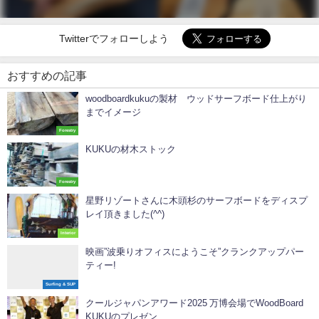
Twitterでフォローしよう
おすすめの記事
woodboardkukuの製材 ウッドサーフボード仕上がり
までイメージ
Forestry
KUKUの材木ストック
Forestry
星野リゾートさんに木頭杉のサーフボードをディスプ
レイ頂きました(^^)
Interior
映画”波乗りオフィスにようこそ”クランクアップパー
ティー!
Surfing & SUP
クールジャパンアワード2025 万博会場でWoodBoard
KUKUのプレゼン