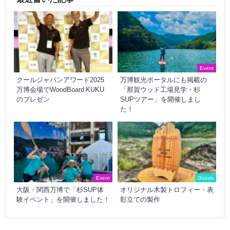
Awards
Event
クールジャパンアワード2025
万博観光ポータルにも掲載の
万博会場でWoodBoard KUKU
「那賀ウッド工場見学・杉
のプレゼン
SUPツアー」を開催しまし
た！
Event
Goods
大阪・関西万博で「杉SUP体
オリジナル木製トロフィー・表
験イベント」を開催しました！
彰立ての製作