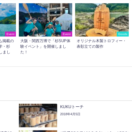
Event
Event
Goods
も掲載の
大阪・関西万博で「杉SUP体
オリジナル木製トロフィー・
学・杉
験イベント」を開催しまし
表彰立ての製作
しまし
た！
KUKUトーチ
2018年4月5日