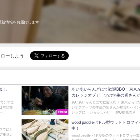
最新情報をお届けします
でフォローしよう
まし
あいあいらんどにて歓迎BBQ！東京か
カレッジオブアーツの学生の皆さん
町へ！
って）すご
あいあいらんどにて歓迎BBQ！ 東京からIC
らは木頭杉
ジオブアーツの学生の皆さんが那賀町へイ
Event
..
シップに！ いらっしゃい！ BBQ動画の〆...
wood paddleパドル型ウッドトロフ
中！
ン立てにし
ア用途と
wood paddle パドル型のウッドトロフィー