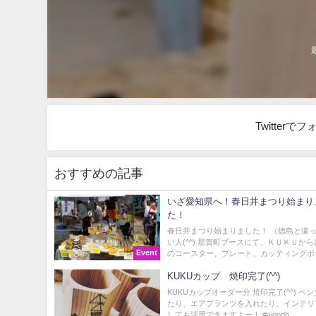
Twitter
おすすめの記事
いざ愛知県へ！春日井まつり始まり
た！
春日井まつり始まりました！ （徳島と違
い人(^^) 那賀町ブースにて、ＫＵＫＵか
Event
のコースター、プレート、カッティングボー.
KUKUカップ 焼印完了(^^)
KUKUカップオーダー分 焼印完了(^^) ペ
たり、エアプランツを入れたり、インテリ
しても活用できますよー！ #woodb...