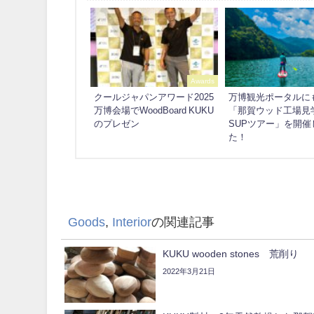
Awards
クールジャパンアワード2025
万博観光ポータルに
万博会場でWoodBoard KUKU
「那賀ウッド工場見
のプレゼン
SUPツアー」を開催
た！
Goods
,
Interior
の関連記事
KUKU wooden stones 荒削り
2022年3月21日