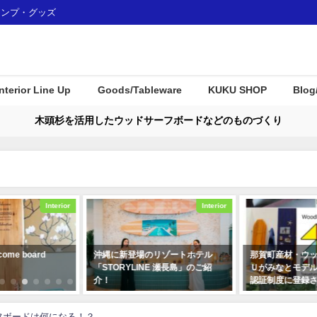
ャンプ・グッズ
Interior Line Up
Goods/Tableware
KUKU SHOP
Blog
木頭杉を活用したウッドサーフボードなどのものづくり
Interior
Interior
rd
沖縄に新登場のリゾートホテル
那賀町産材・ウッドボード
「STORYLINE 瀬長島」のご紹
Ｕがみなとモデル二酸化炭
介！
認証制度に登録されました
2024年4月30日
2018年1月7日
フボードは何になる！？