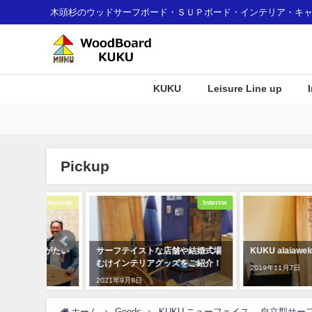
木頭杉のウッドサーフボード・ＳＵＰボード・インテリア・キ
KUKU
Leisure Line up
Pickup
Awards
Interior
りがたい
サーフテイストな店舗や結婚式場
KUKU alaiawelcome boa
むけインテリアグッズをご紹介！
2019年11月7日
2021年9月8日
ホーム
Goods
KUKU ニューフェイス 自立型サー