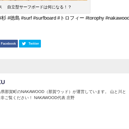
ェイス 自立型サーフボードは何になる！？
#杉 #徳島 #surf #surfboard #トロフィー #torophy #nakawoo
Facebook
Twitter
KU
Uは徳島県那賀町のNAKAWOOD（那賀ウッド）が運営しています。 山と川と
非ご覧ください！ NAKAWOOD代表 庄野