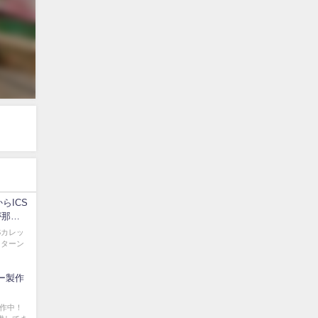
らICS
が那賀
Sカレッ
ンターン
ィー製作
製作中！