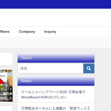
/News
Company
Inquiry
Serch
Awards
Interior
News
ＫＵＫ
季節にあわせて変わるディスプレ
COOL JAPAN JOURNAL 
クールジャパンアワード2025 万博会場で
素固定
イ @リゾナーレ熱海
に向けてKUKUムービーが
WoodBoard KUKUのプレゼン
！
れました！
2018年9月30日
2020年3月4日
万博観光ポータルにも掲載の「那賀ウッド工