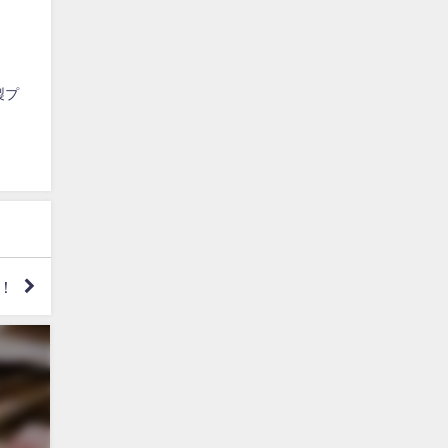
！
製プ
た！