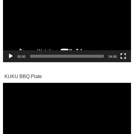
画
プ
レ
ー
ヤ
ー
00:00
04:06
KUKU BBQ Plate
動
画
プ
レ
ー
ヤ
ー