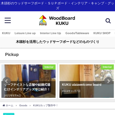
木頭杉のウッドサーフボード・ＳＵＰボード・インテリア・キャンプ・グッ
ズ
KUKU
Leisure Line up
Interior Line Up
Goods/Tableware
KUKU SHOP
木頭杉を活用したウッドサーフボードなどのものづくり
Pickup
Interior
Awards
KUKU alaiawelcome board
那賀町産材・ウッドボードＫＵＫ
Ｕがみなとモデル二酸化炭素固定
2019年11月7日
認証制度に登録されました！
2018年1月7日
ホーム
Goods
KUKUカップ製作中！