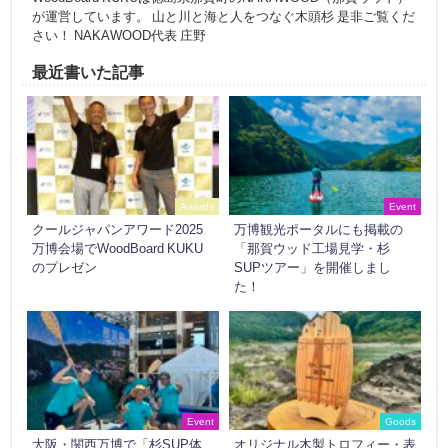
が運営しています。 山と川と海と人をつなぐ木頭杉 是非ご覧くだ
さい！ NAKAWOOD代表 庄野
最近書いた記事
Awards
Event
クールジャパンアワード2025
万博観光ポータルにも掲載の
万博会場でWoodBoard KUKU
「那賀ウッド工場見学・杉
のプレゼン
SUPツアー」を開催しまし
た！
Event
Goods
大阪・関西万博で「杉SUP体
オリジナル木製トロフィー・表