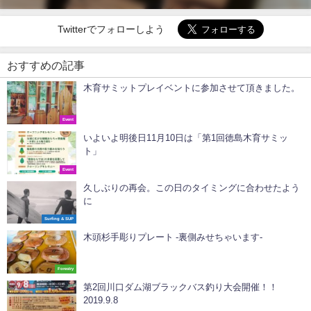
Twitterでフォローしよう
おすすめの記事
木育サミットプレイベントに参加させて頂きました。
Event
いよいよ明後日11月10日は「第1回徳島木育サミッ
ト」️
Event
久しぶりの再会。この日のタイミングに合わせたよう
に
Surfing & SUP
木頭杉手彫りプレート -裏側みせちゃいます-
Forestry
第2回川口ダム湖ブラックバス釣り大会開催！！
2019.9.8