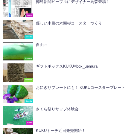
徳島新聞ピープルにデザイナー高森登場！
Event
優しい木目の木頭杉コースターづくり
Goods
自由～
Forestry
ギフトボックスKUKU×box_uemura
Interior
おにぎりプレートにも！ KUKUコースタープレート
Goods
さくら祭りサップ体験会
Event
KUKUトーチ近日発売開始！