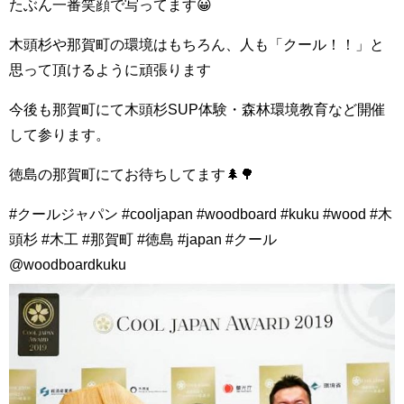
たぶん一番笑顔で写ってます😀
木頭杉や那賀町の環境はもちろん、人も「クール！！」と
思って頂けるように頑張ります
今後も那賀町にて木頭杉SUP体験・森林環境教育など開催
して参ります。
徳島の那賀町にてお待ちしてます🌲🌳
#クールジャパン #cooljapan #woodboard #kuku #wood #木
頭杉 #木工 #那賀町 #徳島 #japan #クール
@woodboardkuku