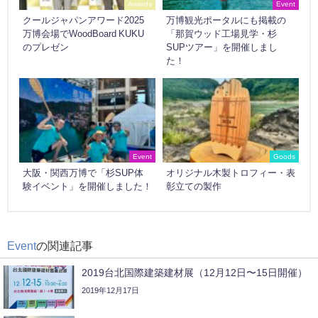
Awards
Event
クールジャパンアワード2025
万博観光ポータルにも掲載の
万博会場でWoodBoard KUKU
「那賀ウッド工場見学・杉
のプレゼン
SUPツアー」を開催しまし
た！
Event
Goods
大阪・関西万博で「杉SUP体
オリジナル木製トロフィー・表
験イベント」を開催しました！
彰立ての製作
Event
の関連記事
2019台北国際建築建材展（12月12日〜15日開催）
2019年12月17日