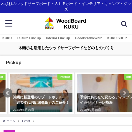
木頭杉のウッドサーフボード・ＳＵＰボード・インテリア・キャンプ・グッ
ズ
KUKU
Leisure Line up
Interior Line Up
Goods/Tableware
KUKU SHOP
木頭杉を活用したウッドサーフボードなどのものづくり
Pickup
Interior
Interior
沖縄に新登場のリゾートホテル
季節にあわせて変わるディスプレ
「STORYLINE 瀬長島」のご紹介！
イ @リゾナーレ熱海
2024年4月30日
2018年9月30日
ホーム
Event
京都御所で開催されたクールジャパンアワード2019の式典に参加させ