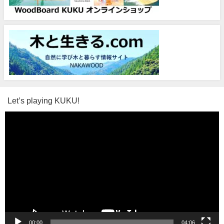
Let’s playing KUKU!
動
画
プ
レ
ー
ヤ
ー
00:00
04:06