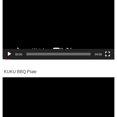
画
プ
レ
ー
ヤ
ー
00:00
04:06
KUKU BBQ Plate
動
画
プ
レ
ー
ヤ