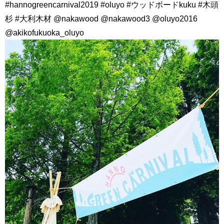
#hannogreencarnival2019 #oluyo #ウッドボードkuku #木頭
杉 #大利木材 @nakawood @nakawood3 @oluyo2016
@akikofukuoka_oluyo