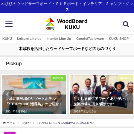
木頭杉のウッドサーフボード・ＳＵＰボード・インテリア・キャンプ・グッ
ズ
KUKU
Leisure Line up
Interior Line Up
Goods/Tableware
KUKU SHOP
木頭杉を活用したウッドサーフボードなどのものづくり
Pickup
Interior
Awards
沖縄に新登場のリゾートホテル
とくしま創生アワード ありがたい
「STORYLINE 瀬長島」のご紹介！
交流の場を頂き感謝です!
2024年4月30日
2018年11月10日
ホーム
Event
HANNO GREEN CARNIVAL2019OLUYO