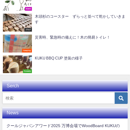
Event
木頭杉のコースター ずらっと並べて乾かしていきま
す
ブログ
災害時、緊急時の備えに！木の簡易トイレ！
Camping
KUKU BBQ CUP 塗装の様子
Forestry
Serch
News
クールジャパンアワード2025 万博会場でWoodBoard KUKUの