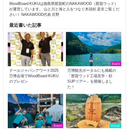
WoodBoard KUKUは徳島県那賀町のNAKAWOOD（那賀ウッド）
が運営しています。 山と川と海と人をつなぐ木頭杉 是非ご覧くだ
さい！ NAKAWOOD代表 庄野
最近書いた記事
Awards
Event
クールジャパンアワード2025
万博観光ポータルにも掲載の
万博会場でWoodBoard KUKU
「那賀ウッド工場見学・杉
のプレゼン
SUPツアー」を開催しまし
た！
Event
Goods