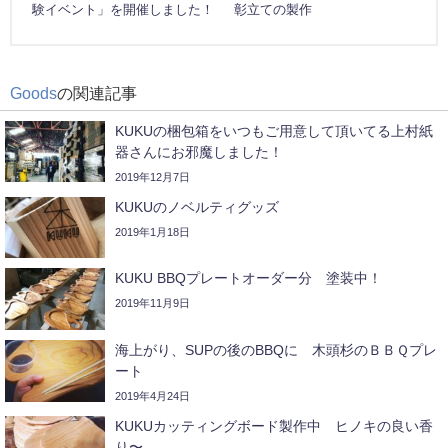
験イベント」を開催しました！
彰立ての製作
Goods
の関連記事
KUKUの梱包箱をいつもご用意して頂いてる上村紙
器さんにお邪魔しました！
2019年12月7日
KUKUのノベルティグッズ
2019年1月18日
KUKU BBQプレートオーダー分 塗装中！
2019年11月9日
海上がり、SUPの後のBBQに 木頭杉のＢＢＱプレ
ート
2019年4月24日
KUKUカッティングボード製作中 ヒノキの良い香
り〜