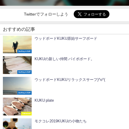
Twitterでフォローしよう
おすすめの記事
ウッドボードKUKU原始サーフボード
Surfing & SUP
KUKUの新しい仲間 パイポボード。
Surfing & SUP
ウッドボードKUKUリラックスサーフ)^o^(
Surfing & SUP
KUKU plate
Tableware
モクコレ2019KUKUの小物たち