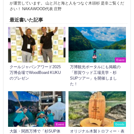
が運営しています。 山と川と海と人をつなぐ木頭杉 是非ご覧くだ
さい！ NAKAWOOD代表 庄野
最近書いた記事
Awards
Event
クールジャパンアワード2025
万博観光ポータルにも掲載の
万博会場でWoodBoard KUKU
「那賀ウッド工場見学・杉
のプレゼン
SUPツアー」を開催しまし
た！
Event
Goods
大阪・関西万博で「杉SUP体
オリジナル木製トロフィー・表