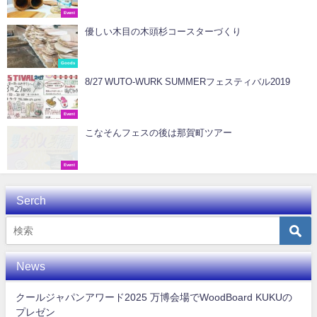
Event
優しい木目の木頭杉コースターづくり
Goods
8/27 WUTO-WURK SUMMERフェスティバル2019
Event
こなそんフェスの後は那賀町ツアー
Event
Serch
News
クールジャパンアワード2025 万博会場でWoodBoard KUKUの
プレゼン