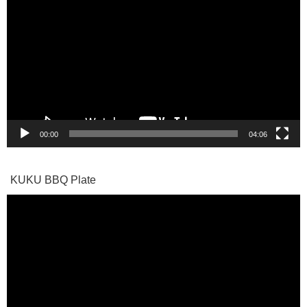
画
プ
レ
ー
ヤ
ー
00:00
04:06
KUKU BBQ Plate
動
画
プ
レ
ー
ヤ
ー