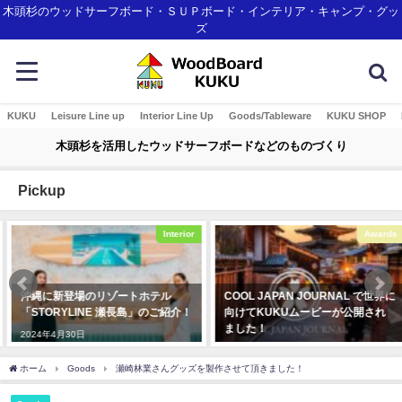
木頭杉のウッドサーフボード・ＳＵＰボード・インテリア・キャンプ・グッ
ズ
KUKU
Leisure Line up
Interior Line Up
Goods/Tableware
KUKU SHOP
木頭杉を活用したウッドサーフボードなどのものづくり
Pickup
Interior
Awards
沖縄に新登場のリゾートホテル
COOL JAPAN JOURNAL で世界に
「STORYLINE 瀬長島」のご紹介！
向けてKUKUムービーが公開され
ました！
2024年4月30日
2020年3月4日
ホーム
Goods
瀬崎林業さんグッズを製作させて頂きました！