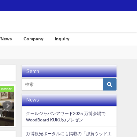
/News
Company
Inquiry
Serch
Awards
Awards
News
ＫＵＫ
とくしま創生アワード ありがたい
季節にあわせて変わるディ
クールジャパンアワード2025 万博会場で
素固定
交流の場を頂き感謝です!
イ @リゾナーレ熱海
WoodBoard KUKUのプレゼン
！
2018年11月10日
2018年9月30日
万博観光ポータルにも掲載の「那賀ウッド工