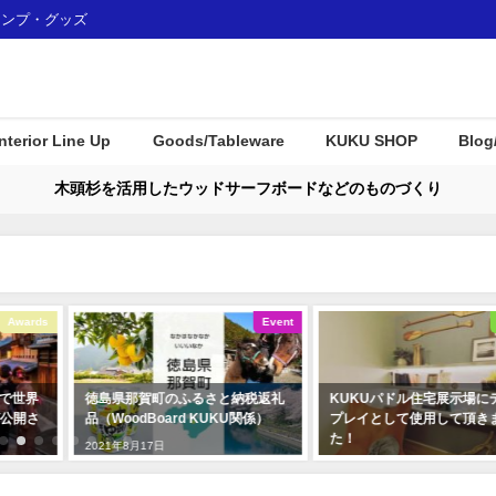
ャンプ・グッズ
Interior Line Up
Goods/Tableware
KUKU SHOP
Blog
木頭杉を活用したウッドサーフボードなどのものづくり
Event
Interior
税返礼
KUKUパドル住宅展示場にディス
那賀町産材・ウッドボード
関係）
プレイとして使用して頂きまし
Ｕがみなとモデル二酸化炭
た！
認証制度に登録されました
2019年12月23日
2018年1月7日