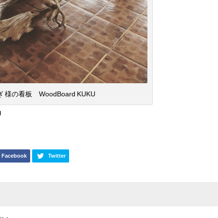
様の看板 WoodBoard KUKU
u
Facebook
Twitter