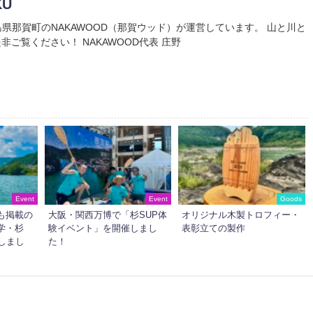
KU
Uは徳島県那賀町のNAKAWOOD（那賀ウッド）が運営しています。 山と川と
非ご覧ください！ NAKAWOOD代表 庄野
Event
Event
Goods
も掲載の
大阪・関西万博で「杉SUP体
オリジナル木製トロフィー・
学・杉
験イベント」を開催しまし
表彰立ての製作
しまし
た！