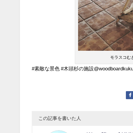
モラスコむぎ 
#素敵な景色 #木頭杉の施設@woodboardkuk
この記事を書いた人