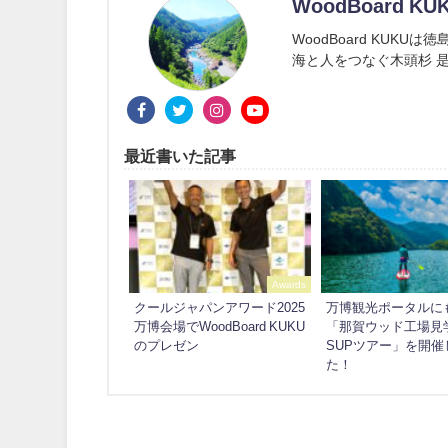
WoodBoard KU
WoodBoard KUK
海と人をつなぐ木頭杉 是
最近書いた記事
Awards
クールジャパンアワード2025
万博観光ポータルに
万博会場でWoodBoard KUKU
「那賀ウッド工場見
のプレゼン
SUPツアー」を開催
た！