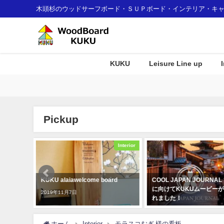
木頭杉のウッドサーフボード・ＳＵＰボード・インテリア・キ
KUKU
Leisure Line up
Pickup
Interior
Awards
ard
COOL JAPAN JOURNAL で世界
徳島県那賀町のふるさと納
に向けてKUKUムービーが公開さ
品（WoodBoard KUKU
れました！
2021年8月17日
2020年3月4日
ホーム
Interior
モラスコむぎ 様の看板