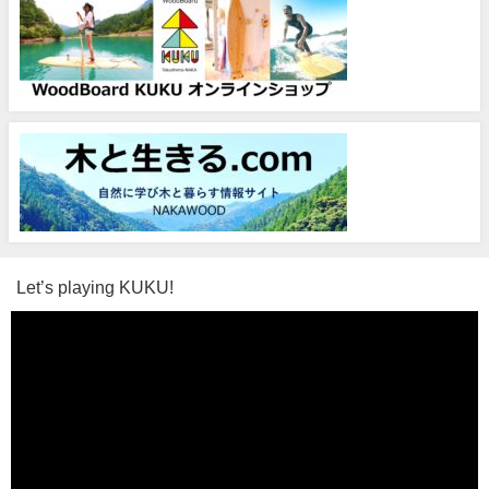
Let’s playing KUKU!
動
画
プ
レ
ー
ヤ
ー