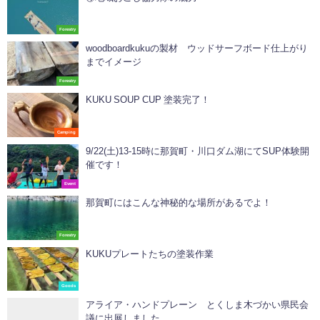
Forestry
woodboardkukuの製材 ウッドサーフボード仕上がり
までイメージ
Forestry
KUKU SOUP CUP 塗装完了！
Camping
9/22(土)13-15時に那賀町・川口ダム湖にてSUP体験開
催です！
Event
那賀町にはこんな神秘的な場所があるでよ！
Forestry
KUKUプレートたちの塗装作業
Goods
アライア・ハンドプレーン とくしま木づかい県民会
議に出展しました