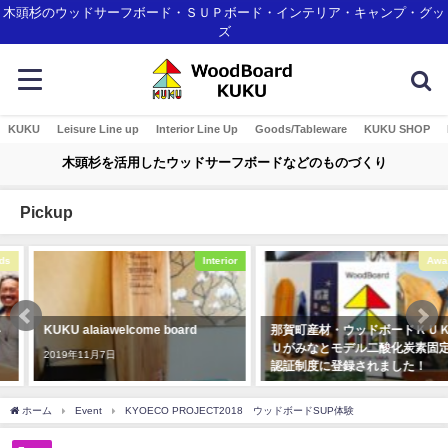
木頭杉のウッドサーフボード・ＳＵＰボード・インテリア・キャンプ・グッ
ズ
KUKU
Leisure Line up
Interior Line Up
Goods/Tableware
KUKU SHOP
木頭杉を活用したウッドサーフボードなどのものづくり
Pickup
Interior
Awards
KUKU alaiawelcome board
那賀町産材・ウッドボードＫＵＫ
Ｕがみなとモデル二酸化炭素固定
2019年11月7日
認証制度に登録されました！
2018年1月7日
ホーム
Event
KYOECO PROJECT2018 ウッドボードSUP体験