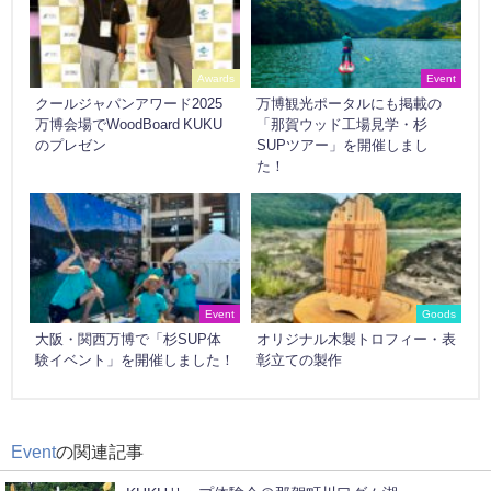
Awards
Event
クールジャパンアワード2025
万博観光ポータルにも掲載の
万博会場でWoodBoard KUKU
「那賀ウッド工場見学・杉
のプレゼン
SUPツアー」を開催しまし
た！
Event
Goods
大阪・関西万博で「杉SUP体
オリジナル木製トロフィー・表
験イベント」を開催しました！
彰立ての製作
Event
の関連記事