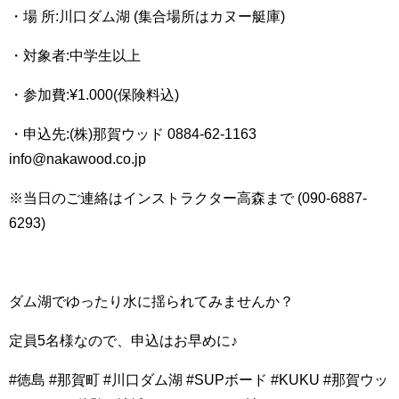
・場 所:川口ダム湖 (集合場所はカヌー艇庫)
・対象者:中学生以上
・参加費:¥1.000(保険料込)
・申込先:(株)那賀ウッド 0884-62-1163
info@nakawood.co.jp
※当日のご連絡はインストラクター高森まで (090-6887-
6293)
ダム湖でゆったり水に揺られてみませんか？
定員5名様なので、申込はお早めに♪
#徳島 #那賀町 #川口ダム湖 #SUPボード #KUKU #那賀ウッ