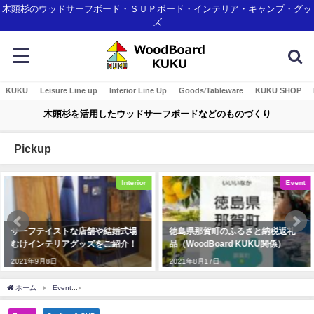
木頭杉のウッドサーフボード・ＳＵＰボード・インテリア・キャンプ・グッ
ズ
KUKU
Leisure Line up
Interior Line Up
Goods/Tableware
KUKU SHOP
木頭杉を活用したウッドサーフボードなどのものづくり
Pickup
Interior
Event
式場
徳島県那賀町のふるさと納税返礼
那賀町産材・ウッドボードＫ
介！
品（WoodBoard KUKU関係）
Ｕがみなとモデル二酸化炭素
認証制度に登録されました！
2021年8月17日
2018年1月7日
ホーム
Event
地域おこしドローン社さん撮影のムービー 那賀町木沢地区・大美谷でS