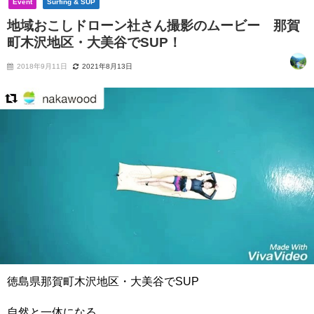
Event
Surfing & SUP
地域おこしドローン社さん撮影のムービー 那賀
町木沢地区・大美谷でSUP！
2018年9月11日
2021年8月13日
徳島県那賀町木沢地区・大美谷でSUP
自然と一体になる