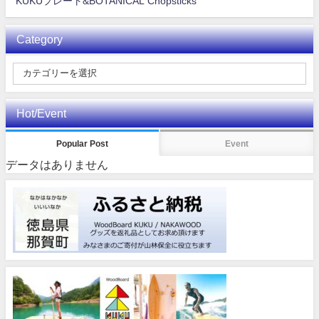
KUKUプレート&BOTANICAL Chopsticks
Category
Hot/Event
Popular Post
Event
データはありません