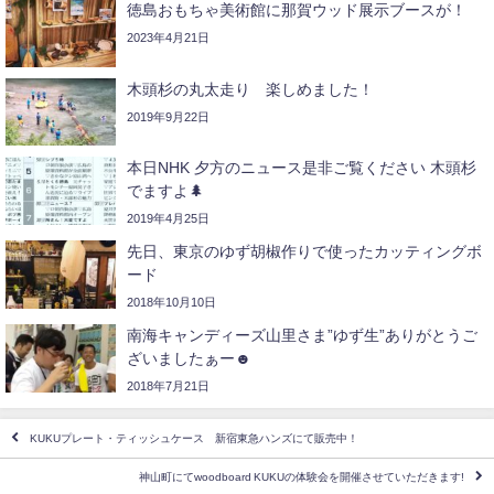
徳島おもちゃ美術館に那賀ウッド展示ブースが！
2023年4月21日
木頭杉の丸太走り 楽しめました！
2019年9月22日
本日NHK 夕方のニュース是非ご覧ください️ 木頭杉
でますよ🌲
2019年4月25日
先日、東京のゆず胡椒作りで使ったカッティングボ
ード
2018年10月10日
南海キャンディーズ山里さま”ゆず生”ありがとうご
ざいましたぁー☻ㅤ
2018年7月21日
KUKUプレート・ティッシュケース 新宿東急ハンズにて販売中！
神山町にてwoodboard KUKUの体験会を開催させていただきます!