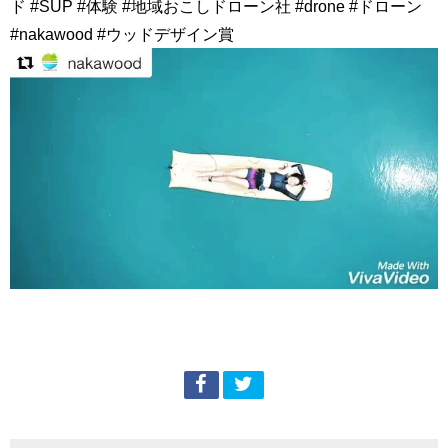
ド #SUP #体験 #地域おこしドローン社 #drone #ドローン
#nakawood #ウッドデザイン賞