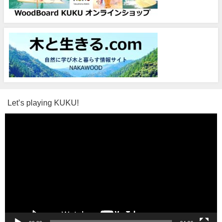
Let’s playing KUKU!
動
画
プ
レ
ー
ヤ
ー