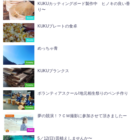
KUKUカッティングボード製作中 ヒノキの良い香
り〜
Goods
KUKUプレートの食卓
Goods
めっちゃ青
Forestry
KUKUブランクス
Forestry
ボランティアスクール!地元相生祭りのベンチ作り
Forestry
夢の競演！？ＣＭ撮影に参加させて頂きましたー
Event
5／12(日) 田植えしませんか〜