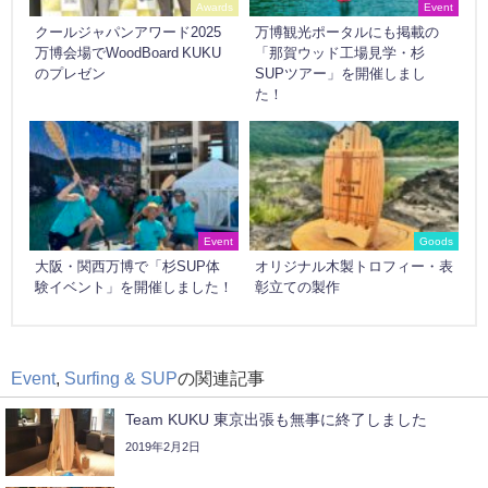
Awards
Event
クールジャパンアワード2025
万博観光ポータルにも掲載の
万博会場でWoodBoard KUKU
「那賀ウッド工場見学・杉
のプレゼン
SUPツアー」を開催しまし
た！
Event
Goods
大阪・関西万博で「杉SUP体
オリジナル木製トロフィー・表
験イベント」を開催しました！
彰立ての製作
Event
,
Surfing & SUP
の関連記事
Team KUKU 東京出張も無事に終了しました
2019年2月2日