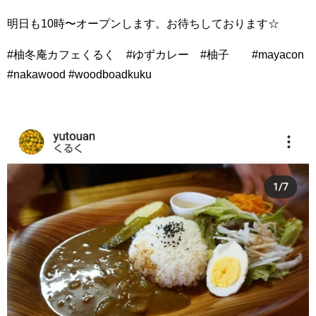
明日も10時〜オープンします。お待ちしております☆
#柚冬庵カフェくるく #ゆずカレー #柚子 #mayacon
#nakawood #woodboadkuku