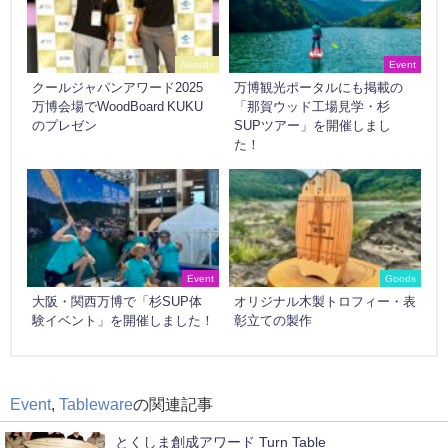
Awards
Event
クールジャパンアワード2025
万博観光ポータルにも掲載の
万博会場でWoodBoard KUKU
「那賀ウッド工場見学・杉
のプレゼン
SUPツアー」を開催しまし
た！
Event
Goods
大阪・関西万博で「杉SUP体
オリジナル木製トロフィー・表
験イベント」を開催しました！
彰立ての製作
Event
,
Tableware
の関連記事
とくしま創成アワード Turn Table