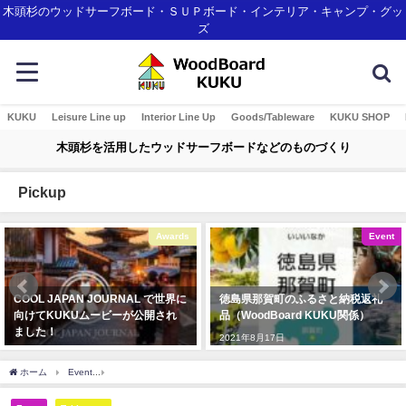
木頭杉のウッドサーフボード・ＳＵＰボード・インテリア・キャンプ・グッ
ズ
KUKU
Leisure Line up
Interior Line Up
Goods/Tableware
KUKU SHOP
木頭杉を活用したウッドサーフボードなどのものづくり
Pickup
Awards
Event
COOL JAPAN JOURNAL で世界に
徳島県那賀町のふるさと納税返礼
向けてKUKUムービーが公開され
品（WoodBoard KUKU関係）
ました！
2021年8月17日
2020年3月4日
ホーム
Event
木頭杉プレートで柚子カレー♪MONPE MAYACON 秋の雑貨展示販売20