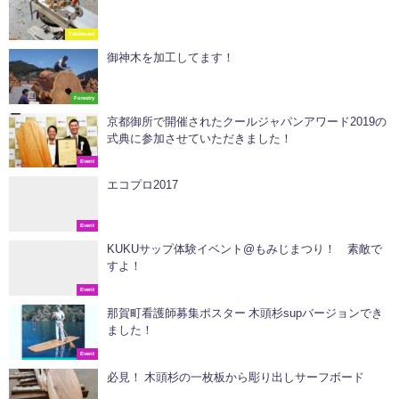
Tableware
御神木を加工してます！
Forestry
京都御所で開催されたクールジャパンアワード2019の
式典に参加させていただきました！
Event
エコプロ2017
Event
KUKUサップ体験イベント@もみじまつり！ 素敵で
すよ！
Event
那賀町看護師募集ポスター 木頭杉supバージョンでき
ました！
Event
必見！ 木頭杉の一枚板から彫り出しサーフボード