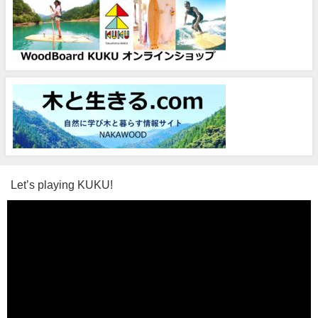
Let’s playing KUKU!
動
画
プ
レ
ー
ヤ
ー