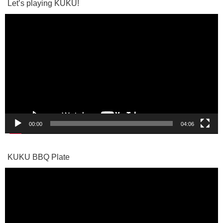
Let’s playing KUKU!
動
画
プ
レ
ー
ヤ
ー
00:00
04:06
KUKU BBQ Plate
動
画
プ
レ
ー