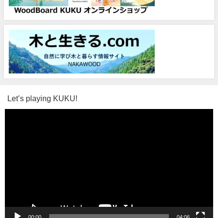
Let’s playing KUKU!
動
画
プ
レ
ー
ヤ
ー
00:00
04:06