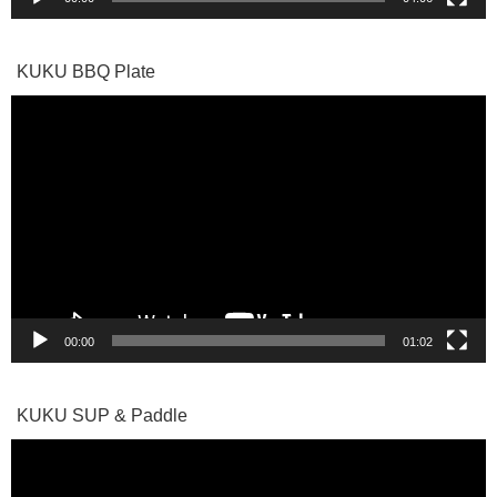
KUKU BBQ Plate
動
画
プ
レ
ー
ヤ
ー
00:00
01:02
KUKU SUP & Paddle
動
画