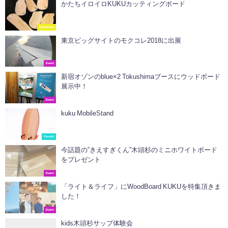
かたちイロイロKUKUカッティングボード
Tableware
東京ビッグサイトのモクコレ2018に出展
Event
新宿オゾンのblue×2 Tokushimaブースにウッドボード
展示中！
Event
kuku MobileStand
Goods
今話題の”きえすぎくん”木頭杉のミニホワイトボード
をプレゼント
Event
「ライト＆ライフ」にWoodBoard KUKUを特集頂きま
した！
Event
kids木頭杉サップ体験会