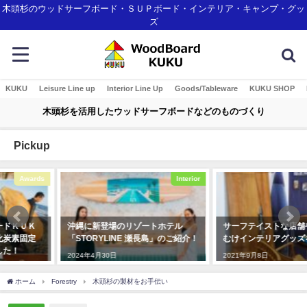
木頭杉のウッドサーフボード・ＳＵＰボード・インテリア・キャンプ・グッ
ズ
KUKU
Leisure Line up
Interior Line Up
Goods/Tableware
KUKU SHOP
木頭杉を活用したウッドサーフボードなどのものづくり
Pickup
Interior
Interior
沖縄に新登場のリゾートホテル
サーフテイストな店舗や結婚式場
「STORYLINE 瀬長島」のご紹介！
むけインテリアグッズをご紹介！
2024年4月30日
2021年9月8日
ホーム
Forestry
木頭杉の製材をお手伝い