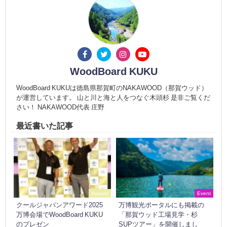
WoodBoard KUKU
WoodBoard KUKUは徳島県那賀町のNAKAWOOD（那賀ウッド）
が運営しています。 山と川と海と人をつなぐ木頭杉 是非ご覧くだ
さい！ NAKAWOOD代表 庄野
最近書いた記事
Awards
Event
クールジャパンアワード2025
万博観光ポータルにも掲載の
万博会場でWoodBoard KUKU
「那賀ウッド工場見学・杉
のプレゼン
SUPツアー」を開催しまし