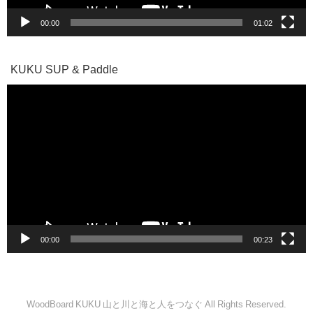
00:00
01:02
KUKU SUP & Paddle
動
画
プ
レ
ー
ヤ
ー
00:00
00:23
WoodBoard KUKU 山と川と海と人をつなぐ All Rights Reserved.