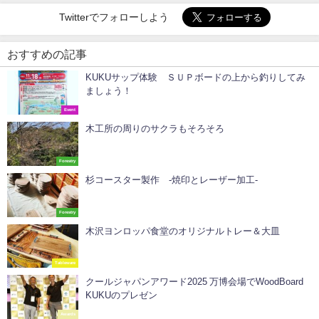
Twitterでフォローしよう
おすすめの記事
KUKUサップ体験 ＳＵＰボードの上から釣りしてみ
ましょう！
Event
木工所の周りのサクラもそろそろ
Forestry
杉コースター製作 -焼印とレーザー加工-
Forestry
木沢ヨンロッパ食堂のオリジナルトレー＆大皿
Tableware
クールジャパンアワード2025 万博会場でWoodBoard
KUKUのプレゼン
Awards