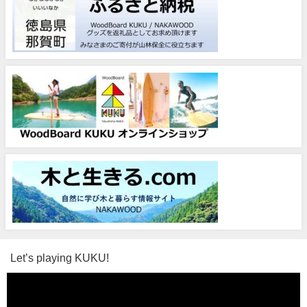
Let’s playing KUKU!
動
画