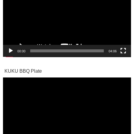
プ
レ
ー
ヤ
ー
00:00
04:06
KUKU BBQ Plate
動
画
プ
レ
ー
ヤ
ー