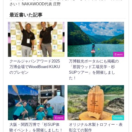
さい！ NAKAWOOD代表 庄野
最近書いた記事
Awards
Event
クールジャパンアワード2025
万博観光ポータルにも掲載の
万博会場でWoodBoard KUKU
「那賀ウッド工場見学・杉
のプレゼン
SUPツアー」を開催しまし
た！
Event
Goods
大阪・関西万博で「杉SUP体
オリジナル木製トロフィー・表
験イベント」を開催しました！
彰立ての製作