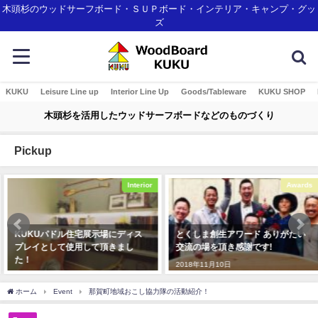
木頭杉のウッドサーフボード・ＳＵＰボード・インテリア・キャンプ・グッ
ズ
KUKU
Leisure Line up
Interior Line Up
Goods/Tableware
KUKU SHOP
木頭杉を活用したウッドサーフボードなどのものづくり
Pickup
Interior
Awards
KUKUパドル住宅展示場にディス
とくしま創生アワード ありがたい
プレイとして使用して頂きまし
交流の場を頂き感謝です!
た！
2018年11月10日
2019年12月23日
ホーム
Event
那賀町地域おこし協力隊の活動紹介！