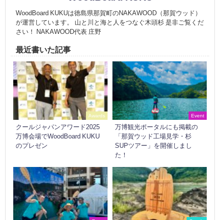
WoodBoard KUKUは徳島県那賀町のNAKAWOOD（那賀ウッド）
が運営しています。 山と川と海と人をつなぐ木頭杉 是非ご覧くだ
さい！ NAKAWOOD代表 庄野
最近書いた記事
Awards
Event
クールジャパンアワード2025
万博観光ポータルにも掲載の
万博会場でWoodBoard KUKU
「那賀ウッド工場見学・杉
のプレゼン
SUPツアー」を開催しまし
た！