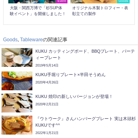
Event
Goods
大阪・関西万博で「杉SUP体
オリジナル木製トロフィー・表
験イベント」を開催しました！
彰立ての製作
Goods
,
Tableware
の関連記事
KUKU カッティングボード、BBQプレート、パーテ
ィープレート
2019年5月14日
KUKU手堀りプレート×半田そうめん
2020年4月26日
KUKU 焼印の新しいバージョンが登場！
2020年2月21日
『ウトウーク』さんハンバーグプレート 実は木頭杉
KUKUです^^
2022年1月21日