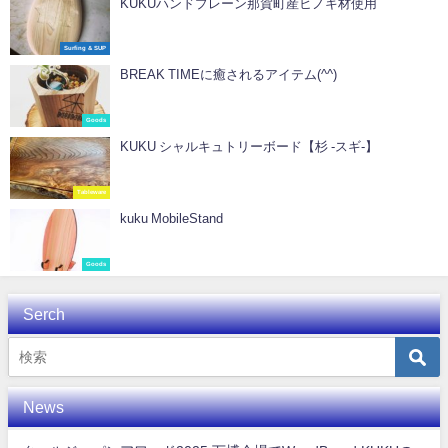
KUKUハンドプレーン那賀町産ヒノキ材使用
Surfing & SUP
BREAK TIMEに癒されるアイテム(^^)
Goods
KUKU シャルキュトリーボード【杉 -スギ-】
Tableware
kuku MobileStand
Goods
Serch
News