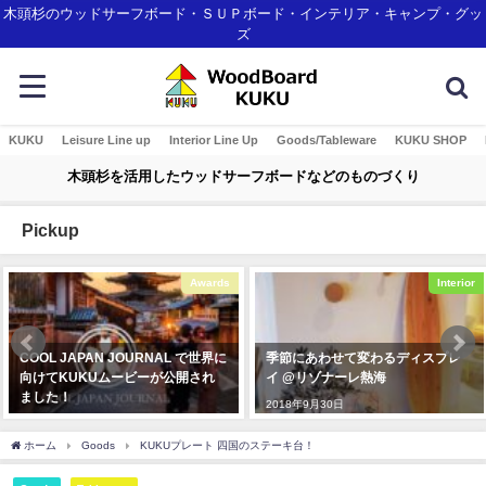
木頭杉のウッドサーフボード・ＳＵＰボード・インテリア・キャンプ・グッ
ズ
KUKU
Leisure Line up
Interior Line Up
Goods/Tableware
KUKU SHOP
木頭杉を活用したウッドサーフボードなどのものづくり
Pickup
Awards
Interior
COOL JAPAN JOURNAL で世界に
季節にあわせて変わるディスプレ
向けてKUKUムービーが公開され
イ @リゾナーレ熱海
ました！
2018年9月30日
2020年3月4日
ホーム
Goods
KUKUプレート 四国のステーキ台！