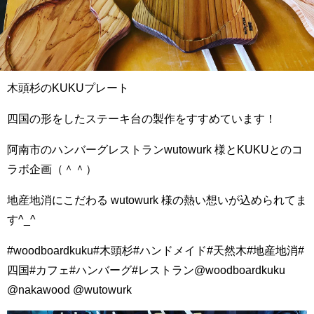
木頭杉のKUKUプレート
四国の形をしたステーキ台の製作をすすめています！
阿南市のハンバーグレストランwutowurk 様とKUKUとのコ
ラボ企画（＾＾）
地産地消にこだわる wutowurk 様の熱い想いが込められてま
す^_^
#woodboardkuku#木頭杉#ハンドメイド#天然木#地産地消#
四国#カフェ#ハンバーグ#レストラン@woodboardkuku
@nakawood @wutowurk