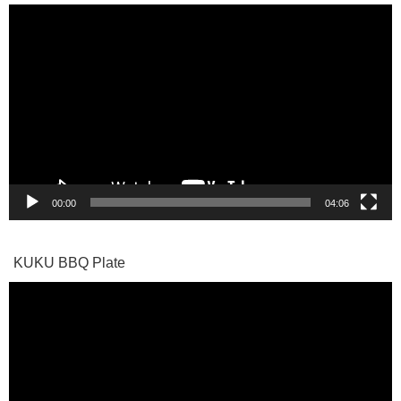
動
画
プ
レ
ー
ヤ
ー
00:00
04:06
KUKU BBQ Plate
動
画
プ
レ
ー
ヤ