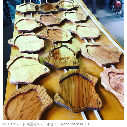
KUKUプレート 四国のステーキ台！ WoodBoard KUKU