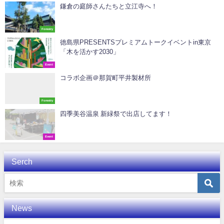
鎌倉の庭師さんたちと立江寺へ！
Forestry
徳島県PRESENTSプレミアムトークイベントin東京
「木を活かす2030」
Event
コラボ企画＠那賀町平井製材所
Forestry
四季美谷温泉 新緑祭で出店してます！
Event
Serch
News