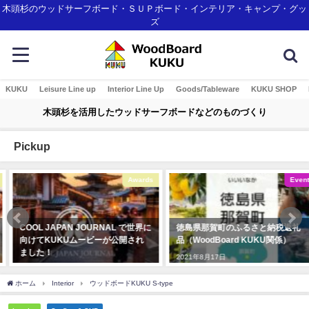
木頭杉のウッドサーフボード・ＳＵＰボード・インテリア・キャンプ・グッ
ズ
KUKU
Leisure Line up
Interior Line Up
Goods/Tableware
KUKU SHOP
木頭杉を活用したウッドサーフボードなどのものづくり
Pickup
Awards
Event
COOL JAPAN JOURNAL で世界に
徳島県那賀町のふるさと納税返礼
向けてKUKUムービーが公開され
品（WoodBoard KUKU関係）
ました！
2021年8月17日
2020年3月4日
ホーム
Interior
ウッドボードKUKU S-type