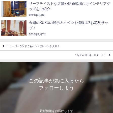
サーフテイストな店舗や結婚式場むけインテリアグ
ッズをご紹介！
2021年9月8日
今週のKUKUの展示＆イベント情報 4/8お花見サッ
プ！
2018年2月7日
ニュージーランドでもハンドプレーンが人気！
こなそん1日目っスタート！
この記事が気に入ったら
フォローしよう
最新情報をお届けします