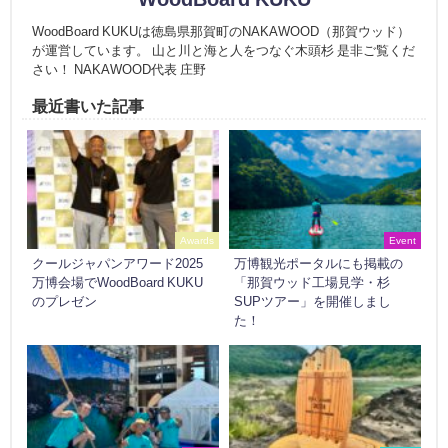
WoodBoard KUKUは徳島県那賀町のNAKAWOOD（那賀ウッド）
が運営しています。 山と川と海と人をつなぐ木頭杉 是非ご覧くだ
さい！ NAKAWOOD代表 庄野
最近書いた記事
Awards
Event
クールジャパンアワード2025
万博観光ポータルにも掲載の
万博会場でWoodBoard KUKU
「那賀ウッド工場見学・杉
のプレゼン
SUPツアー」を開催しまし
た！