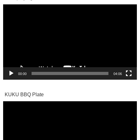
動
画
プ
レ
ー
ヤ
ー
00:00
04:06
KUKU BBQ Plate
動
画
プ
レ
ー