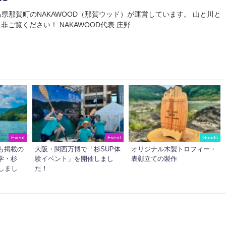
Uは徳島県那賀町のNAKAWOOD（那賀ウッド）が運営しています。 山と川と
非ご覧ください！ NAKAWOOD代表 庄野
Event
Event
Goods
も掲載の
大阪・関西万博で「杉SUP体
オリジナル木製トロフィー・
学・杉
験イベント」を開催しまし
表彰立ての製作
しまし
た！