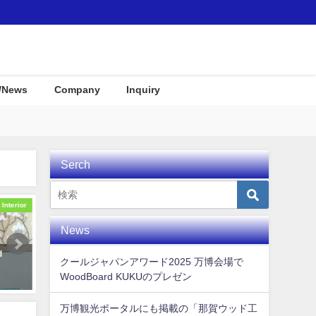
/News
Company
Inquiry
Serch
Event
Interior
News
税返礼
インテリア用の一枚板Wood-
沖縄に新登場のリゾートホ
クールジャパンアワード2025 万博会場で
係）
Surfboard
「STORYLINE 瀬長島」の
WoodBoard KUKUのプレゼン
介！
2021年5月27日
2024年4月30日
万博観光ポータルにも掲載の「那賀ウッド工