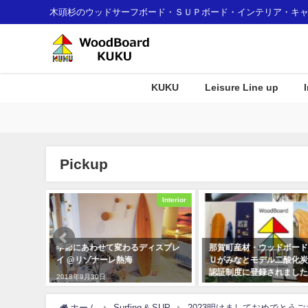
木頭杉のウッドサーフボード・ＳＵＰボード・インテリア・キ
KUKU
Leisure Line up
Pickup
Interior
Awards
ィスプレ
那賀町産材・ウッドボードＫＵＫ
KUKUパドル住宅展示場
Ｕがみなとモデル二酸化炭素固定
プレイとして使用して頂
認証制度に登録されました！
た！
2018年1月7日
2019年12月23日
ホーム
Surfing & SUP
2023明けましておめでとう