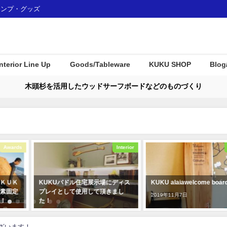
ャンプ・グッズ
Interior Line Up
Goods/Tableware
KUKU SHOP
Blog
木頭杉を活用したウッドサーフボードなどのものづくり
Interior
Interior
にディス
KUKU alaiawelcome board
徳島県那賀町のふるさと納
きまし
品（WoodBoard KUKU関
2019年11月7日
2021年8月17日
ございます！