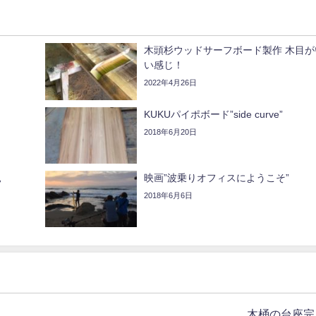
木頭杉ウッドサーフボード製作 木目が
い感じ！
2022年4月26日
KUKUパイポボード”side curve”
2018年6月20日
見
映画”波乗りオフィスにようこそ”
2018年6月6日
木桶の台座完