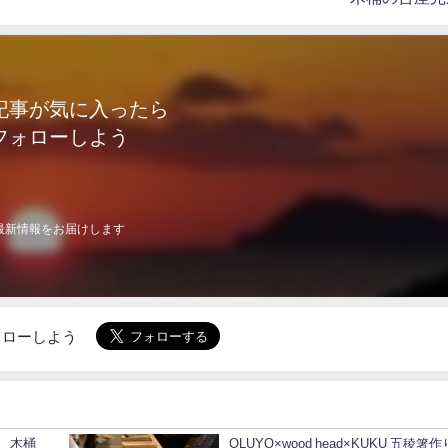
記事が気に入ったら
フォローしよう
最新情報をお届けします
でフォローしよう
 木桶
OLUYO×wood head×KUKU 五稜箸