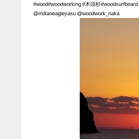
#wood#woodworking #木頭杉#woodsurfboa
@indianeagleyasu @woodwork_naka