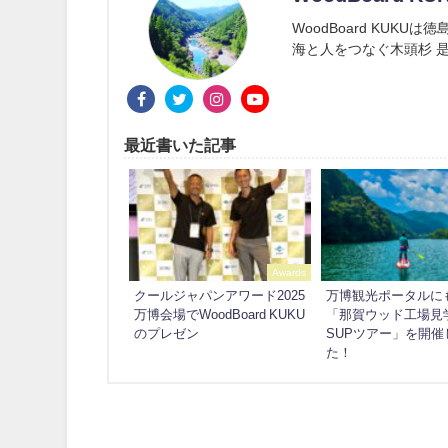
WoodBoard KUK
海と人をつなぐ木頭杉 是
最近書いた記事
Awards
クールジャパンアワード2025
万博観光ポータルに
万博会場でWoodBoard KUKU
「那賀ウッド工場見
のプレゼン
SUPツアー」を開催
た！