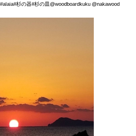
rd #alaia#杉の器#杉の皿@woodboardkuku @nakawood