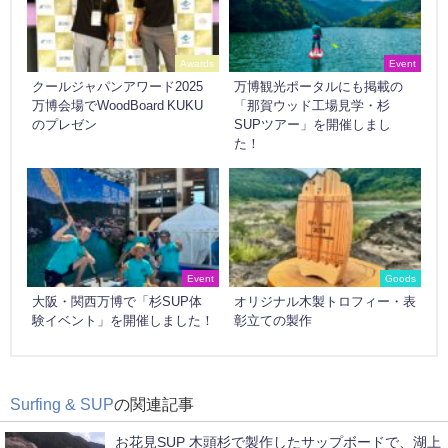
Awards
Event
クールジャパンアワード2025
万博観光ポータルにも掲載の
万博会場でWoodBoard KUKU
「那賀ウッド工場見学・杉
のプレゼン
SUPツアー」を開催しまし
た！
Event
Goods
大阪・関西万博で「杉SUP体
オリジナル木製トロフィー・表
験イベント」を開催しました！
彰立ての製作
Surfing & SUP
の関連記事
お花見SUP 木頭杉で製作したサップボードで、湖上