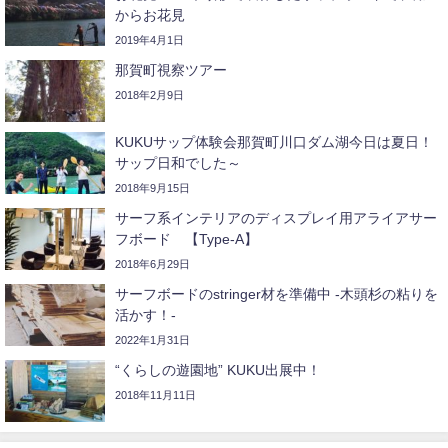
からお花見
2019年4月1日
那賀町視察ツアー
2018年2月9日
KUKUサップ体験会那賀町川口ダム湖今日は夏日！
サップ日和でした～
2018年9月15日
サーフ系インテリアのディスプレイ用アライアサー
フボード 【Type-A】
2018年6月29日
サーフボードのstringer材を準備中 -木頭杉の粘りを
活かす！-
2022年1月31日
“くらしの遊園地” KUKU出展中！
2018年11月11日