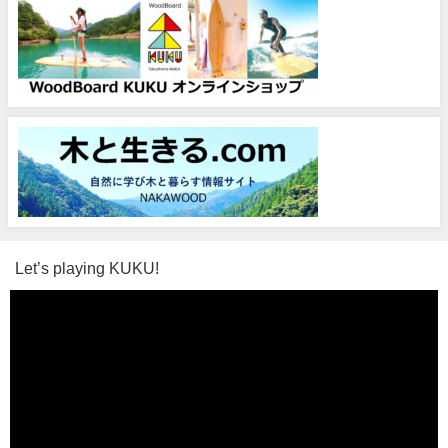
Let’s playing KUKU!
動
画
プ
レ
ー
ヤ
ー