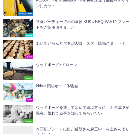
KUKUパドル 木頭杉のパドル色味が違う部位をデザイ
ンにカット
Surfing & SUP
立食パーティーで木の食器 KUKU BBQ-PARTYプレー
トをご使用頂きました
Goods
あいあいらんど でKUKUコースター販売スタート！
Event
ウッドボード×ドローン
Forestry
kids木頭杉ボード体験会
Event
ウッドボードを通して水辺で遊ぶ方々に、山の環境が
現在、荒れてる事を知ってもらいたい
Forestry
木頭杉プレートに出川哲朗さん森三中・村上さんより