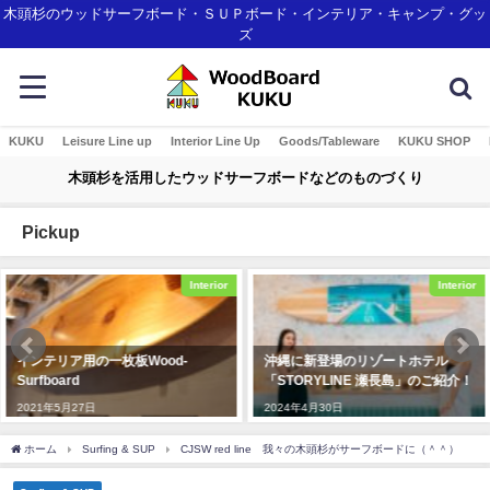
木頭杉のウッドサーフボード・ＳＵＰボード・インテリア・キャンプ・グッ
ズ
KUKU
Leisure Line up
Interior Line Up
Goods/Tableware
KUKU SHOP
木頭杉を活用したウッドサーフボードなどのものづくり
Pickup
Interior
Interior
沖縄に新登場のリゾートホテル
KUKU alaiawelcome board
「STORYLINE 瀬長島」のご紹介！
2019年11月7日
2024年4月30日
ホーム
Surfing & SUP
CJSW red line 我々の木頭杉がサーフボードに（＾＾）