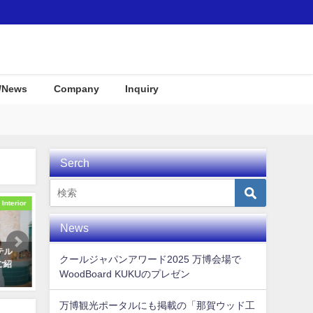
/News
Company
Inquiry
Serch
Awards
Interior
News
AL で世界
インテリア用の一枚板Wood-
とくしま創生アワード 
クールジャパンアワード2025 万博会場で
ーが公開さ
Surfboard
交流の場を頂き感謝です!
WoodBoard KUKUのプレゼン
2021年5月27日
2018年11月10日
万博観光ポータルにも掲載の「那賀ウッド工