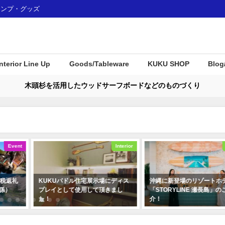
ャンプ・グッズ
Interior Line Up
Goods/Tableware
KUKU SHOP
Blog
木頭杉を活用したウッドサーフボードなどのものづくり
Interior
Interior
場にディス
沖縄に新登場のリゾートホテル
COOL JAPAN JOURN
頂きまし
「STORYLINE 瀬長島」のご紹
に向けてKUKUムービ
介！
れました！
2024年4月30日
2020年3月4日