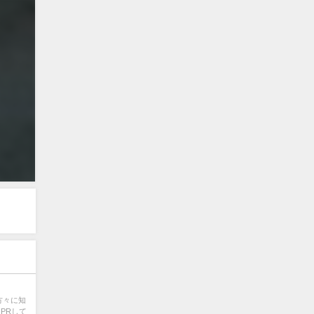
方々に知
PRして