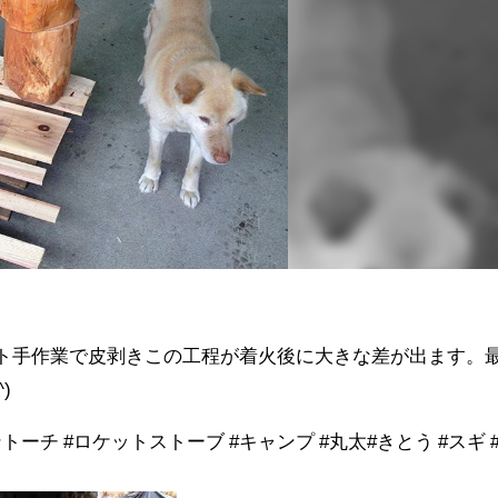
ット手作業で皮剥きこの工程が着火後に大きな差が出ます。
)
ントーチ #ロケットストーブ #キャンプ #丸太#きとう #スギ 