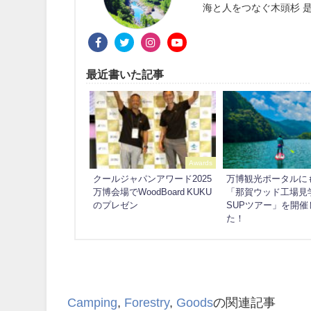
海と人をつなぐ木頭杉 是
最近書いた記事
Awards
クールジャパンアワード2025
万博観光ポータルに
万博会場でWoodBoard KUKU
「那賀ウッド工場見
のプレゼン
SUPツアー」を開催
た！
Camping
,
Forestry
,
Goods
の関連記事