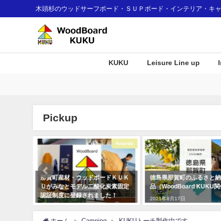
木頭杉のウッドサーフボード・ＳＵＰボード・インテリア・キ
KUKU
Leisure Line up
Pickup
Awards
Event
ードＫＵＫ
徳島県那賀町のふるさと納税返礼
KUKUパドル住宅展示
化炭素固定
品（WoodBoard KUKU関係）
プレイとして使用して
した！
た！
2021年8月17日
2019年12月23日
ホーム
Camping
KUKUトーチ製作中です。