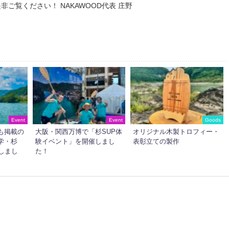
非ご覧ください！ NAKAWOOD代表 庄野
Event
Event
Goods
も掲載の
大阪・関西万博で「杉SUP体
オリジナル木製トロフィー・
学・杉
験イベント」を開催しまし
表彰立ての製作
しまし
た！