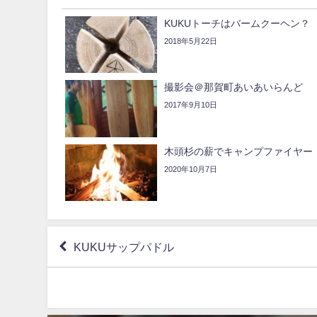
KUKUトーチはバームクーヘン？
2018年5月22日
撮影会＠那賀町あいあいらんど
2017年9月10日
木頭杉の薪でキャンプファイヤー
2020年10月7日
KUKUサップパドル