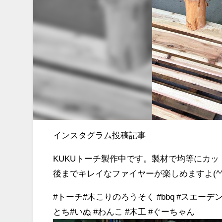
インスタグラム投稿記事
KUKUトーチ製作中です。製材で均等にカ
後までキレイなファイヤーが楽しめますよ(^^
#トーチ#木こりのろうそく #bbq #スエーデ
とち#いぬ #わんこ #木工 #ぐーちゃん