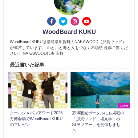
WoodBoard KUKU
WoodBoard KUKUは徳島県那賀町のNAKAWOOD（那賀ウッド）
が運営しています。 山と川と海と人をつなぐ木頭杉 是非ご覧くだ
さい！ NAKAWOOD代表 庄野
最近書いた記事
Awards
Event
クールジャパンアワード2025
万博観光ポータルにも掲載の
万博会場でWoodBoard KUKU
「那賀ウッド工場見学・杉
のプレゼン
SUPツアー」を開催しまし
た！