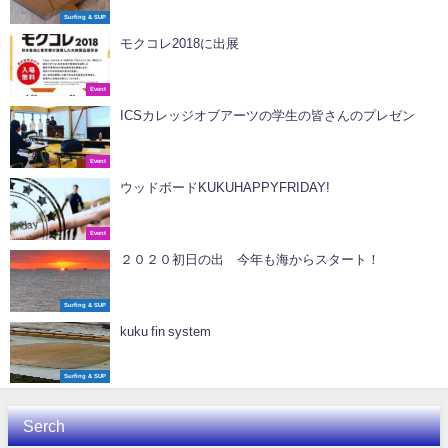
Surfing & SUP
モクコレ2018に出展
Event
ICSカレッジオブアーツの学生の皆さんのプレゼン
Event
ウッドボードKUKUHAPPYFRIDAY!
Event
２０２０初日の出 今年も海からスタート！
Surfing & SUP
kuku fin system
Surfing & SUP
Serch