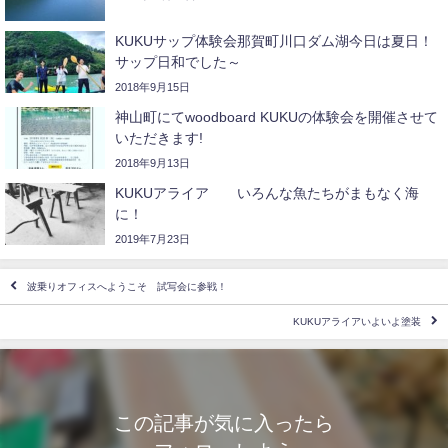
KUKUサップ体験会那賀町川口ダム湖今日は夏日！
サップ日和でした～
2018年9月15日
神山町にてwoodboard KUKUの体験会を開催させて
いただきます!
2018年9月13日
KUKUアライア いろんな魚たちがまもなく海
に！
2019年7月23日
波乗りオフィスへようこそ 試写会に参戦！
KUKUアライアいよいよ塗装
この記事が気に入ったら