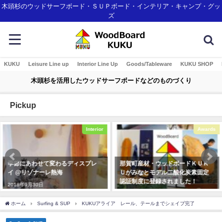
木頭杉のウッドサーフボード・ＳＵＰボード・インテリア・キャンプ・グッ
ズ
KUKU
Leisure Line up
Interior Line Up
Goods/Tableware
KUKU SHOP
木頭杉を活用したウッドサーフボードなどのものづくり
Pickup
Interior
Awards
スプレ
那賀町産材・ウッドボードＫＵＫ
とくしま創生アワード あり
Ｕがみなとモデル二酸化炭素固定
交流の場を頂き感謝です!
認証制度に登録されました！
2018年11月10日
2018年1月7日
ホーム
Surfing & SUP
KUKUアライア レール、テールまでシェイプ完了