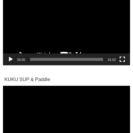
画
プ
レ
ー
ヤ
ー
00:00
01:02
KUKU SUP & Paddle
動
画
プ
レ
ー
ヤ
ー