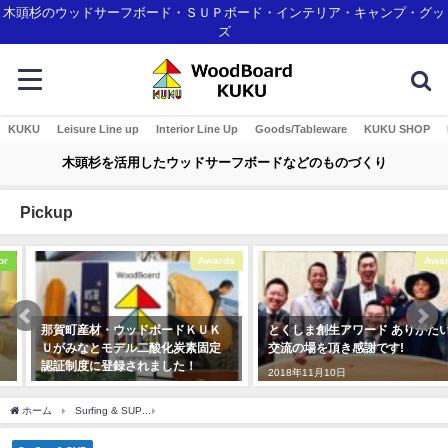
木頭杉のウッドサーフボード・ＳＵＰボード・インテリア・キャンプ・グッ
ズ
KUKU
Leisure Line up
Interior Line Up
Goods/Tableware
KUKU SHOP
木頭杉を活用したウッドサーフボードなどのものづくり
Pickup
Awards
Awards
那賀町産材・ウッドボードＫＵＫ
とくしま創生アワード ありがたい
Ｕがみなとモデル二酸化炭素固定
交流の場を頂き感謝です!
認証制度に登録されました！
2018年11月10日
2018年1月7日
ホーム
Surfing & SUP
ILFARO surf board木頭杉ストリンガーのボードをシェイプ