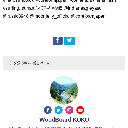
#surfing#surfart#木頭杉 #徳島@indianeagleyasu
@rustic8948 @moonjelly_official @corefoamjapan
この記事を書いた人
WoodBoard KUKU