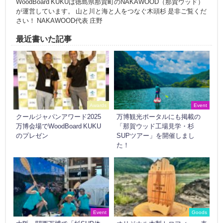
WoodBoard KUKUは徳島県那賀町のNAKAWOOD（那賀ウッド）
が運営しています。 山と川と海と人をつなぐ木頭杉 是非ご覧くだ
さい！ NAKAWOOD代表 庄野
最近書いた記事
Awards
Event
クールジャパンアワード2025
万博観光ポータルにも掲載の
万博会場でWoodBoard KUKU
「那賀ウッド工場見学・杉
のプレゼン
SUPツアー」を開催しまし
た！
Event
Goods