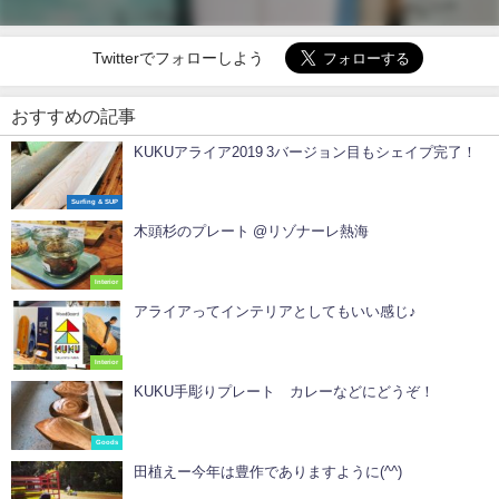
Twitterでフォローしよう
おすすめの記事
KUKUアライア2019 3バージョン目もシェイプ完了！
Surfing & SUP
木頭杉のプレート @リゾナーレ熱海
Interior
アライアってインテリアとしてもいい感じ♪
Interior
KUKU手彫りプレート カレーなどにどうぞ！
Goods
田植えー今年は豊作でありますように(^^)