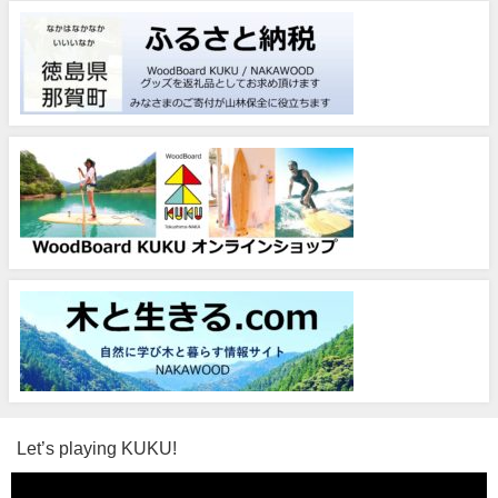
Let’s playing KUKU!
動