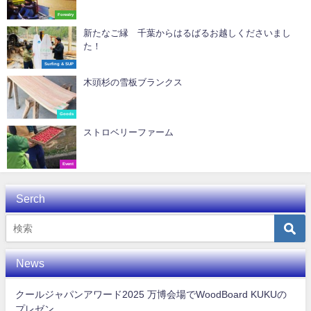
Forestry
新たなご縁 千葉からはるばるお越しくださいまし
た！
Surfing & SUP
木頭杉の雪板ブランクス
Goods
ストロベリーファーム
Event
Serch
News
クールジャパンアワード2025 万博会場でWoodBoard KUKUの
プレゼン