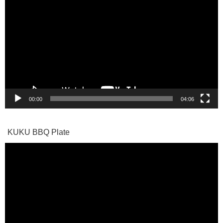
画
プ
レ
ー
ヤ
ー
00:00
04:06
KUKU BBQ Plate
動
画
プ
レ
ー
ヤ
ー