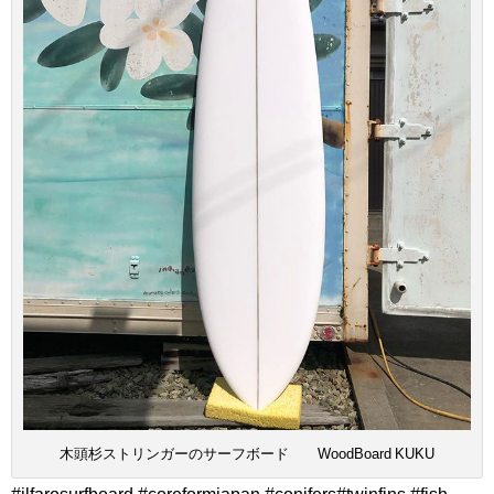
木頭杉ストリンガーのサーフボード WoodBoard KUKU
#ilfarosurfboard #coreformjapan #conifers#twinfins #fish