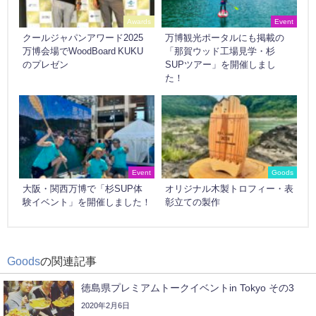
Awards
Event
クールジャパンアワード2025
万博観光ポータルにも掲載の
万博会場でWoodBoard KUKU
「那賀ウッド工場見学・杉
のプレゼン
SUPツアー」を開催しまし
た！
Event
Goods
大阪・関西万博で「杉SUP体
オリジナル木製トロフィー・表
験イベント」を開催しました！
彰立ての製作
Goods
の関連記事
徳島県プレミアムトークイベントin Tokyo その3
2020年2月6日