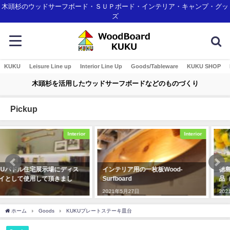
木頭杉のウッドサーフボード・ＳＵＰボード・インテリア・キャンプ・グッ
ズ
KUKU
Leisure Line up
Interior Line Up
Goods/Tableware
KUKU SHOP
木頭杉を活用したウッドサーフボードなどのものづくり
Pickup
Interior
Event
インテリア用の一枚板Wood-
徳島県那賀町のふるさと納税返礼
Surfboard
品（WoodBoard KUKU関係）
2021年5月27日
2021年8月17日
ホーム
Goods
KUKUプレートステーキ皿台