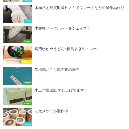
木頭杉と那賀町産ヒノキでプレートなどの試作品作り
Goods
木頭杉サーフボードをシェイプ！
Forestry
鳴門わかめうどん×徳島すぎのトレー
Tableware
🌎地域おこし協力隊の底力ㅤㅤㅤㅤㅤㅤㅤㅤㅤㅤㅤㅤㅤ
Forestry
木工作業 総出で仕上げてます！
Forestry
丸太スツール製作中
Goods