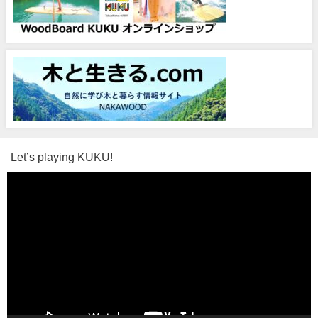
Let’s playing KUKU!
動
画
プ
レ
ー
ヤ
ー