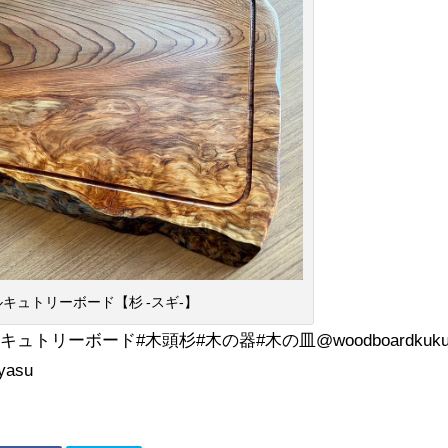
ャルキュトリーボード【杉 -スギ-】
ャルキュトリーボード#木頭杉#木の器#木の皿@woodboardkuk
yasu