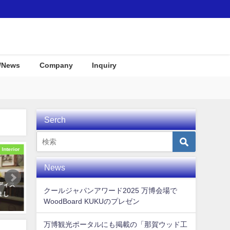
/News
Company
Inquiry
Serch
Interior
Interior
News
ディス
サーフテイストな店舗や結婚式場
那賀町産材・ウッドボード
クールジャパンアワード2025 万博会場で
まし
むけインテリアグッズをご紹介！
Ｕがみなとモデル二酸化炭
WoodBoard KUKUのプレゼン
認証制度に登録されました
2021年9月8日
2018年1月7日
万博観光ポータルにも掲載の「那賀ウッド工