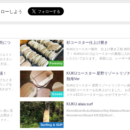
でフォローしよう
売につ
杉コースター仕上げ磨き
KUKUコースター製作 仕上げ磨き工程 焼
了！ KUKUのロゴはコースターの裏面に入
クリエイト
いただいております。 表面には、レーザー加.
ホスタン
Forestry
法...
場！
KUKUコースター 星野リゾートリゾ
熱海Ver
ひもとき
リングを
KUKUコースター 星野リゾートリゾナーレ
させて...
木頭杉コースターも出来上がりました。 お
Goods
ジナルECOコースターはいかがですか〜(^...
KUKU alaia surf
しい炎に見
#woodboardkuku#alaiasurfing #alaiasurfboar
非お聞きく
#woodensurfboard #木頭杉#surf...
イ...
Surfing & SUP