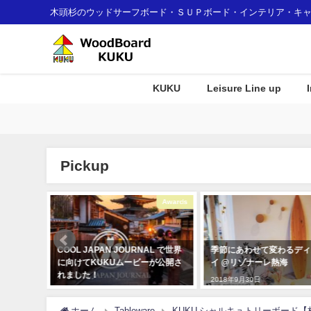
木頭杉のウッドサーフボード・ＳＵＰボード・インテリア・キ
KUKU
Leisure Line up
Pickup
Interior
Awards
ard
COOL JAPAN JOURNAL で世界
季節にあわせて変わるディ
に向けてKUKUムービーが公開さ
イ @リゾナーレ熱海
れました！
2018年9月30日
2020年3月4日
ホーム
Tableware
KUKU シャルキュトリーボード【杉