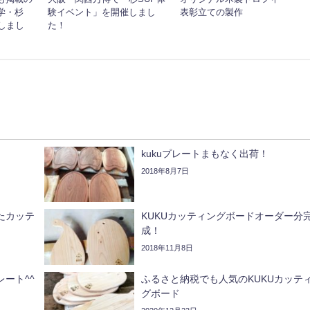
学・杉
験イベント」を開催しまし
表彰立ての製作
しまし
た！
kukuプレートまもなく出荷！
2018年8月7日
たカッテ
KUKUカッティングボードオーダー分
成！
2018年11月8日
レート^^
ふるさと納税でも人気のKUKUカッテ
グボード