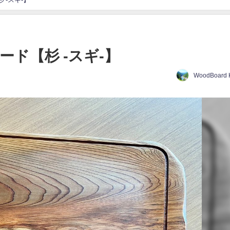
ード【杉 -スギ-】
WoodBoard