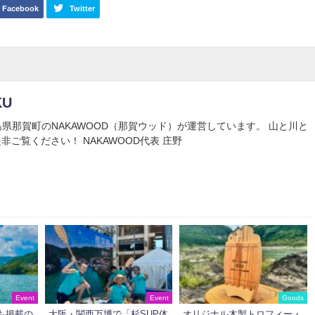
Facebook
Twitter
KU
Uは徳島県那賀町のNAKAWOOD（那賀ウッド）が運営しています。 山と川と
非ご覧ください！ NAKAWOOD代表 庄野
Event
Event
Goods
も掲載の
大阪・関西万博で「杉SUP体
オリジナル木製トロフィー・