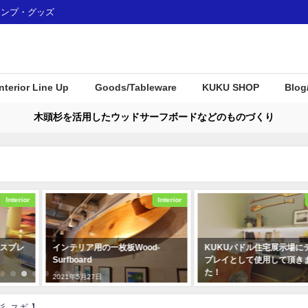
ャンプ・グッズ
Interior Line Up
Goods/Tableware
KUKU SHOP
Blog
木頭杉を活用したウッドサーフボードなどのものづくり
Interior
Interior
スプレ
インテリア用の一枚板Wood-
KUKUパドル住宅展示場に
Surfboard
プレイとして使用して頂き
た！
2021年5月27日
2019年12月23日
 -スギ-】