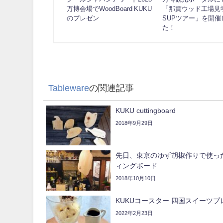
万博会場でWoodBoard KUKU
「那賀ウッド工場見
のプレゼン
SUPツアー」を開催
た！
Tableware
の関連記事
KUKU cuttingboard
2018年9月29日
先日、東京のゆず胡椒作りで使っ
ィングボード
2018年10月10日
KUKUコースター 四国スイーツプ
2022年2月23日