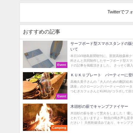
Twitter
おすすめの記事
サーフボード型スマホスタンドの販
いて
本日10/3徳島新聞朝刊に、那賀高校森林
科さんと共同制作したサーフボード型スマ
Event
ドの記事を掲載頂きました。 さっそく購入方
ＫＵＫＵプレート パーティーに登
高橋久美子さんの「大人のための翻訳絵本
講座」のクロージングパーティーのケータ
つむぎカフェさんとKUKUがコラボして担当
Event
木頭杉の薪でキャンプファイヤー
木頭杉の薪を使って焚火をしました！ 優
とれてしまいますよ～ 秋虫の鳴き声も是
ださい！ 天然乾燥済みであり、キャンプファ
Camping