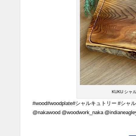
KUKU シ
#wood#woodplate#シャルキュトリー #シ
@nakawood @woodwork_naka @indianeagle