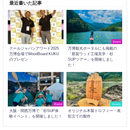
最近書いた記事
Awards
Event
クールジャパンアワード2025
万博観光ポータルにも掲載の
万博会場でWoodBoard KUKU
「那賀ウッド工場見学・杉
のプレゼン
SUPツアー」を開催しまし
た！
Event
Goods
大阪・関西万博で「杉SUP体
オリジナル木製トロフィー・表
験イベント」を開催しました！
彰立ての製作