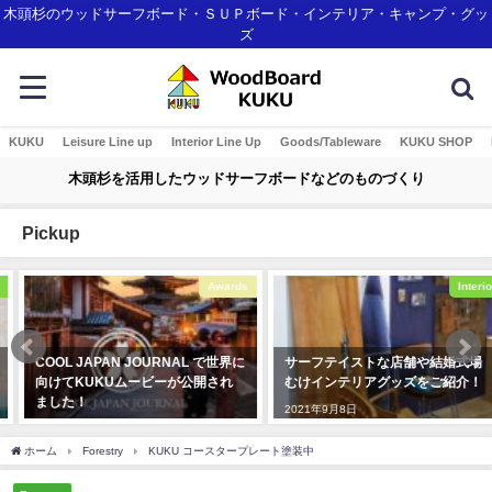
木頭杉のウッドサーフボード・ＳＵＰボード・インテリア・キャンプ・グッ
ズ
KUKU
Leisure Line up
Interior Line Up
Goods/Tableware
KUKU SHOP
木頭杉を活用したウッドサーフボードなどのものづくり
Pickup
Awards
Interior
COOL JAPAN JOURNAL で世界に
サーフテイストな店舗や結婚式場
向けてKUKUムービーが公開され
むけインテリアグッズをご紹介！
ました！
2021年9月8日
2020年3月4日
ホーム
Forestry
KUKU コースタープレート塗装中