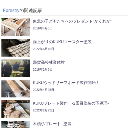
Forestry
の関連記事
東北の子どもたちへのプレゼント”かくれが”
2019年4月5日
雨上がりのKUKUコースター塗装
2022年6月15日
那賀高校林業体験
2018年2月8日
KUKUウッドサーフボード製作開始！
2022年4月25日
KUKUプレート製作 -2回目塗装の下処理-
2022年2月23日
木頭杉プレート -塗装-