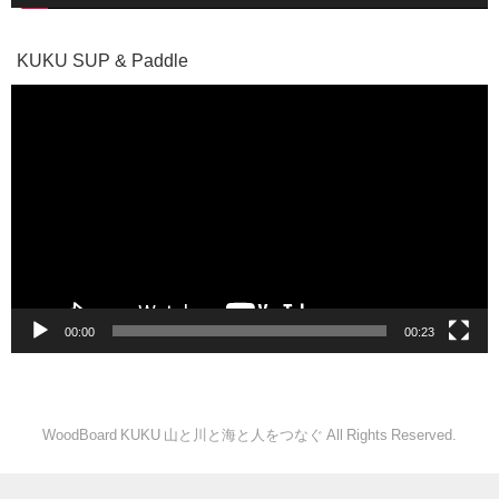
KUKU SUP & Paddle
動
画
プ
レ
ー
ヤ
ー
00:00
00:23
WoodBoard KUKU 山と川と海と人をつなぐ All Rights Reserved.