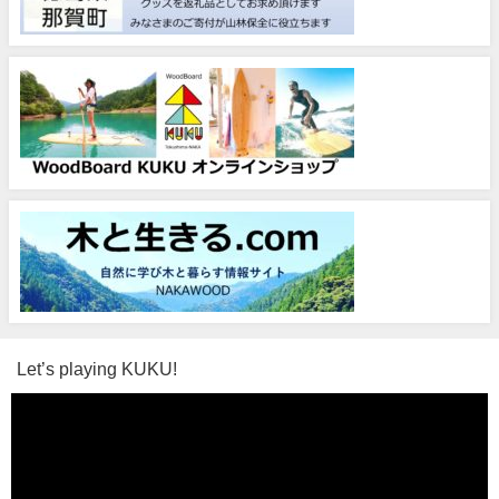
Let’s playing KUKU!
動
画
プ
レ