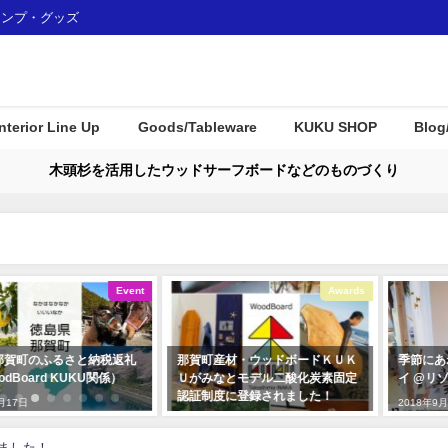
ャンプ・グッズ
Interior Line Up
Goods/Tableware
KUKU SHOP
Blog
木頭杉を活用したウッドサーフボードなどのものづくり
Event
Awards
税返礼
那賀町産材・ウッドボードＫＵＫ
季節にあわせて変わるディ
関係）
Ｕがみなとモデル二酸化炭素固定
イ @リゾナーレ熱海
認証制度に登録されました！
2018年9月30日
2018年1月7日
ました！