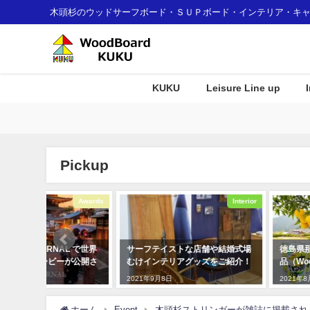
木頭杉のウッドサーフボード・ＳＵＰボード・インテリア・キ
KUKU
Leisure Line up
Pickup
Awards
Interior
L で世界
サーフテイストな店舗や結婚式場
徳島県那賀町のふるさと納
が公開さ
むけインテリアグッズをご紹介！
品（WoodBoard KUKU
2021年9月8日
2021年8月17日
ホーム
Event
木頭杉ストリンガーが雑誌に掲載され