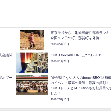
東京渋谷から、消滅可能性都市ランキ
全国１２位の町、那賀町を発信！
2019年5月15日
民会議関
KUKU torch×ICON モクコレ2019
2019年1月29日
展示ブー
“夏が待てない大人のbeachBBQ”総勢6
のイベント最高の天気！最高の笑顔！
KUKUトーチとKUKUfishもお披露目で
した！
2018年5月18日