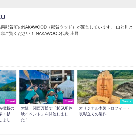
KU
Uは徳島県那賀町のNAKAWOOD（那賀ウッド）が運営しています。 山と川と
非ご覧ください！ NAKAWOOD代表 庄野
Event
Event
Goods
も掲載の
大阪・関西万博で「杉SUP体
オリジナル木製トロフィー・
学・杉
験イベント」を開催しまし
表彰立ての製作
しまし
た！