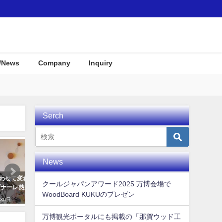
/News
Company
Inquiry
Serch
Interior
Interior
News
スプレ
KUKU alaiawelcome board
KUKUパドル住宅展示場に
クールジャパンアワード2025 万博会場で
プレイとして使用して頂き
2019年11月7日
WoodBoard KUKUのプレゼン
た！
2019年12月23日
万博観光ポータルにも掲載の「那賀ウッド工