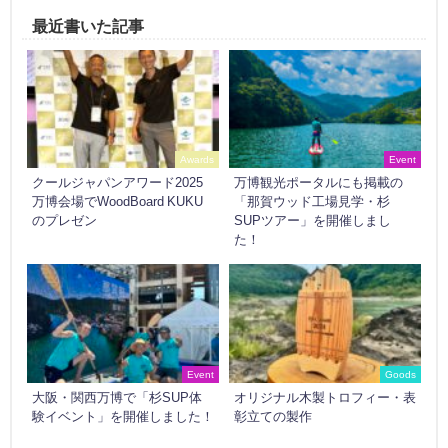
最近書いた記事
Awards
Event
クールジャパンアワード2025
万博観光ポータルにも掲載の
万博会場でWoodBoard KUKU
「那賀ウッド工場見学・杉
のプレゼン
SUPツアー」を開催しまし
た！
Event
Goods
大阪・関西万博で「杉SUP体
オリジナル木製トロフィー・表
験イベント」を開催しました！
彰立ての製作