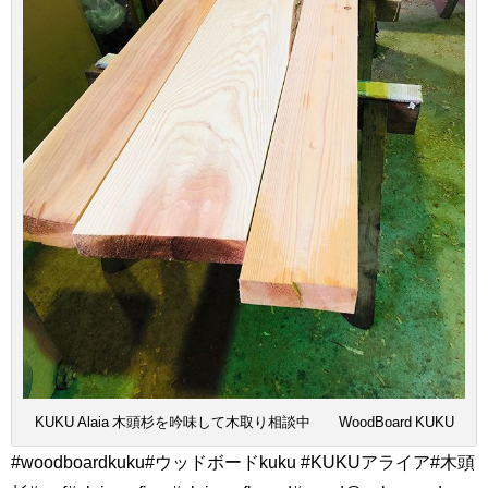
KUKU Alaia 木頭杉を吟味して木取り相談中 WoodBoard KUKU
#woodboardkuku#ウッドボードkuku #KUKUアライア#木頭