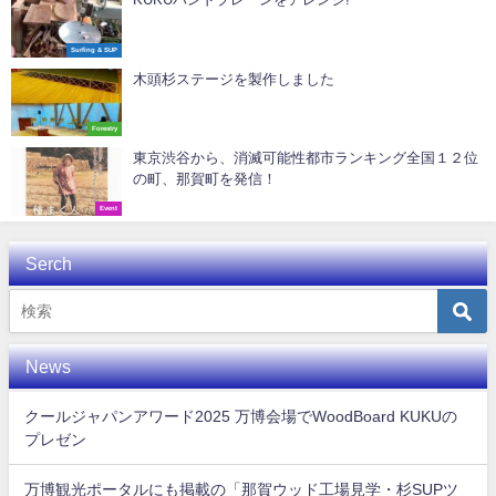
Surfing & SUP
木頭杉ステージを製作しました
Forestry
東京渋谷から、消滅可能性都市ランキング全国１２位
の町、那賀町を発信！
Event
Serch
News
クールジャパンアワード2025 万博会場でWoodBoard KUKUの
プレゼン
万博観光ポータルにも掲載の「那賀ウッド工場見学・杉SUPツ