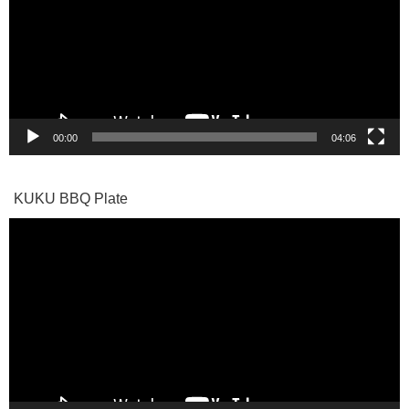
レ
ー
ヤ
ー
00:00
04:06
KUKU BBQ Plate
動
画
プ
レ
ー
ヤ
ー