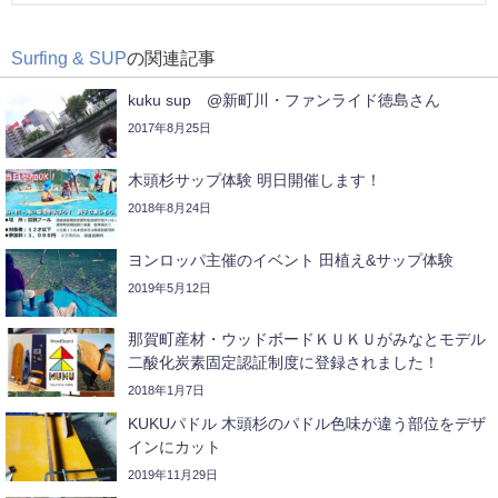
Surfing & SUP
の関連記事
kuku sup @新町川・ファンライド徳島さん
2017年8月25日
木頭杉サップ体験 明日開催します！
2018年8月24日
ヨンロッパ主催のイベント 田植え&サップ体験
2019年5月12日
那賀町産材・ウッドボードＫＵＫＵがみなとモデル
二酸化炭素固定認証制度に登録されました！
2018年1月7日
KUKUパドル 木頭杉のパドル色味が違う部位をデザ
インにカット
2019年11月29日