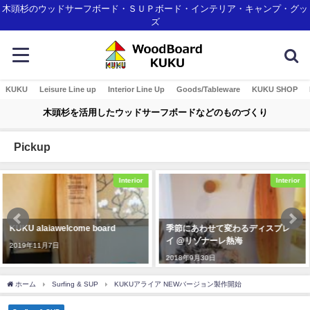
木頭杉のウッドサーフボード・ＳＵＰボード・インテリア・キャンプ・グッ
ズ
KUKU
Leisure Line up
Interior Line Up
Goods/Tableware
KUKU SHOP
木頭杉を活用したウッドサーフボードなどのものづくり
Pickup
Interior
Interior
季節にあわせて変わるディスプレ
サーフテイストな店舗や結婚式場
イ @リゾナーレ熱海
むけインテリアグッズをご紹介！
2018年9月30日
2021年9月8日
ホーム
Surfing & SUP
KUKUアライア NEWバージョン製作開始