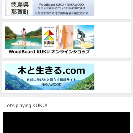
Let’s playing KUKU!
動
画
プ