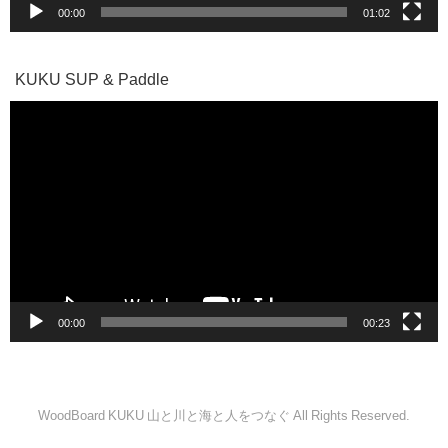
00:00
01:02
KUKU SUP & Paddle
動
画
プ
レ
ー
ヤ
ー
00:00
00:23
WoodBoard KUKU 山と川と海と人をつなぐ All Rights Reserved.