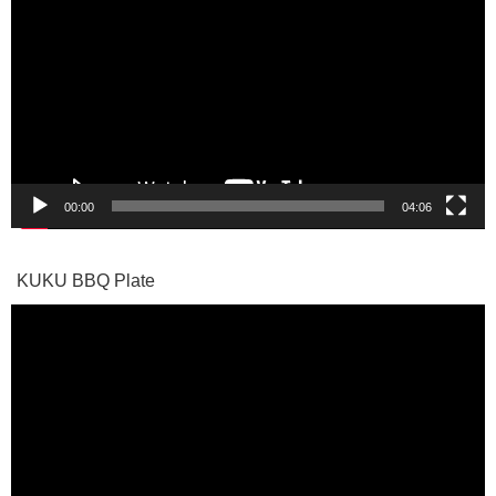
画
プ
レ
ー
ヤ
ー
00:00
04:06
KUKU BBQ Plate
動
画
プ
レ
ー
ヤ
ー