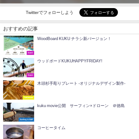
Twitterでフォローしよう
おすすめの記事
WoodBoard KUKU チラシ新バージョン！
Event
ウッドボードKUKUHAPPYFRIDAY!
Event
木頭杉手彫りプレート -オリジナルデザイン製作-
Tableware
kuku movie公開 サーフィン×ドローン ＠徳島
Surfing & SUP
コーヒータイム