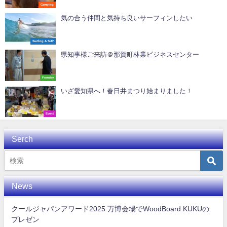
Camping
気の合う仲間と気持ち良いサーフィンしたい
Surfing & SUP
県知事様ご来訪＠那賀町林業ビジネスセンター
Forestry
いざ愛知県へ！春日井まつり始まりました！
Event
Serch
News
クールジャパンアワード2025 万博会場でWoodBoard KUKUの
プレゼン