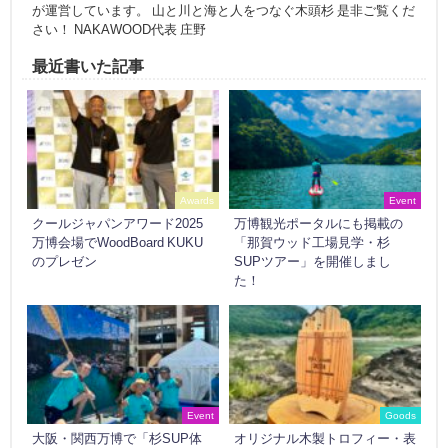
が運営しています。 山と川と海と人をつなぐ木頭杉 是非ご覧くだ
さい！ NAKAWOOD代表 庄野
最近書いた記事
Awards
Event
クールジャパンアワード2025
万博観光ポータルにも掲載の
万博会場でWoodBoard KUKU
「那賀ウッド工場見学・杉
のプレゼン
SUPツアー」を開催しまし
た！
Event
Goods
大阪・関西万博で「杉SUP体
オリジナル木製トロフィー・表