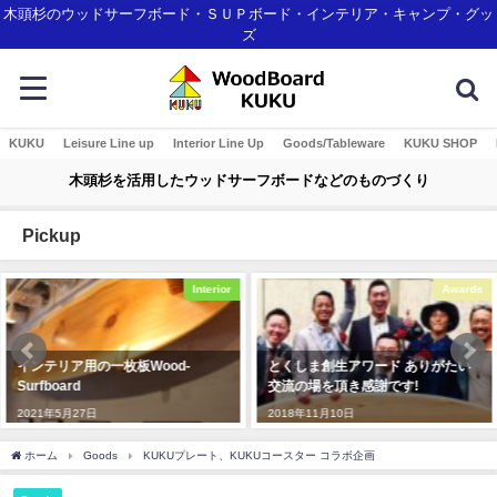
木頭杉のウッドサーフボード・ＳＵＰボード・インテリア・キャンプ・グッ
ズ
KUKU
Leisure Line up
Interior Line Up
Goods/Tableware
KUKU SHOP
木頭杉を活用したウッドサーフボードなどのものづくり
Pickup
Interior
Awards
インテリア用の一枚板Wood-
とくしま創生アワード ありがたい
Surfboard
交流の場を頂き感謝です!
2021年5月27日
2018年11月10日
ホーム
Goods
KUKUプレート、KUKUコースター コラボ企画