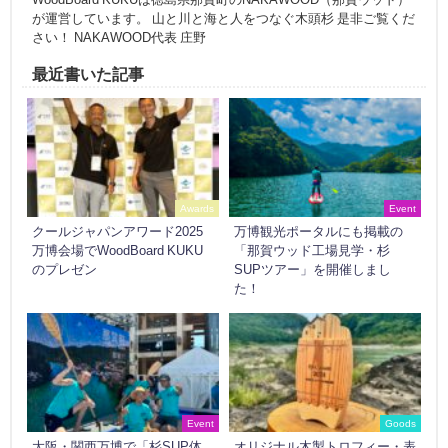
が運営しています。 山と川と海と人をつなぐ木頭杉 是非ご覧くだ
さい！ NAKAWOOD代表 庄野
最近書いた記事
Awards
Event
クールジャパンアワード2025
万博観光ポータルにも掲載の
万博会場でWoodBoard KUKU
「那賀ウッド工場見学・杉
のプレゼン
SUPツアー」を開催しまし
た！
Event
Goods
大阪・関西万博で「杉SUP体
オリジナル木製トロフィー・表