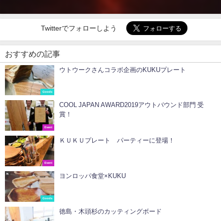
Twitterでフォローしよう
おすすめの記事
ウトウークさんコラボ企画のKUKUプレート
Goods
COOL JAPAN AWARD2019アウトバウンド部門 受
賞！
Event
ＫＵＫＵプレート パーティーに登場！
Event
ヨンロッパ食堂×KUKU
Goods
徳島・木頭杉のカッティングボード