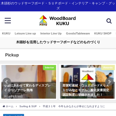
木頭杉のウッドサーフボード・ＳＵＰボード・インテリア・キャンプ・グッ
ズ
KUKU
Leisure Line up
Interior Line Up
Goods/Tableware
KUKU SHOP
木頭杉を活用したウッドサーフボードなどのものづくり
Pickup
Awards
Interior
那賀町産材・ウッドボードＫＵＫ
沖縄に新登場のリゾートホテル
Ｕがみなとモデル二酸化炭素固定
「STORYLINE 瀬長島」のご紹介！
認証制度に登録されました！
2024年4月30日
2018年1月7日
ホーム
Surfing & SUP
平成３１年 今年もみなさんが幸せになれますように