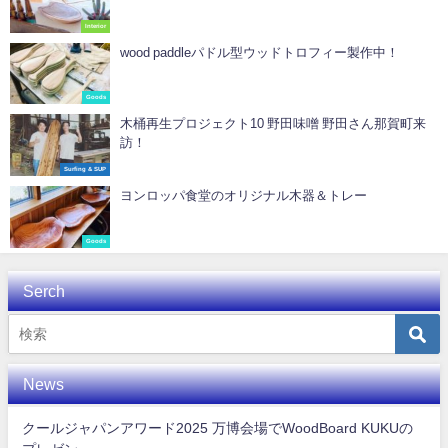
Interior
wood paddleパドル型ウッドトロフィー製作中！
Goods
木桶再生プロジェクト10 野田味噌 野田さん那賀町来
訪！
Surfing & SUP
ヨンロッパ食堂のオリジナル木器＆トレー
Goods
Serch
News
クールジャパンアワード2025 万博会場でWoodBoard KUKUの