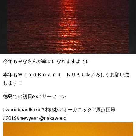
今年もみなさんが幸せになれますように
本年もＷｏｏｄＢｏａｒｄ ＫＵＫＵをよろしくお願い致
します！
徳島での初日の出サーフィン
#woodboardkuku #木頭杉 #オーガニック #原点回帰
#2019#newyear @nakawood