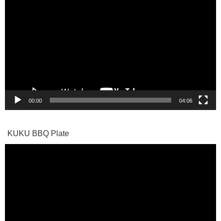
画
プ
レ
ー
ヤ
ー
00:00
04:06
KUKU BBQ Plate
動
画
プ
レ
ー
ヤ
ー