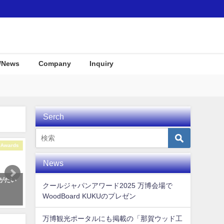
/News
Company
Inquiry
Serch
Interior
Interior
News
KUKUパドル住宅展示場にディス
インテリア用の一枚板Wood-
クールジャパンアワード2025 万博会場で
プレイとして使用して頂きまし
Surfboard
WoodBoard KUKUのプレゼン
た！
2021年5月27日
2019年12月23日
万博観光ポータルにも掲載の「那賀ウッド工