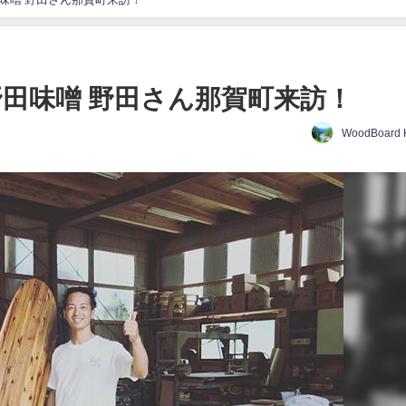
野田味噌 野田さん那賀町来訪！
WoodBoard