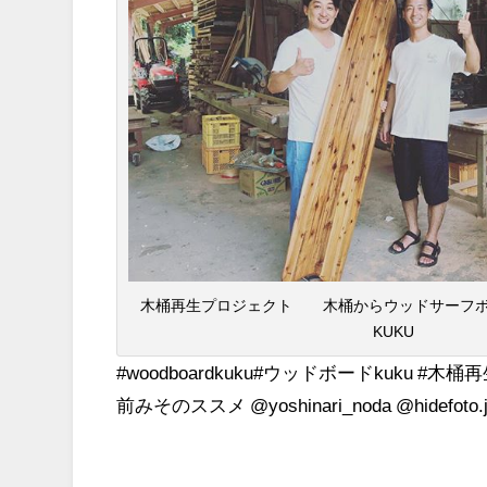
木桶再生プロジェクト 木桶からウッドサーフボード
KUKU
#woodboardkuku#ウッドボードkuku #木桶再生プ
前みそのススメ @yoshinari_noda @hidefoto.jp 