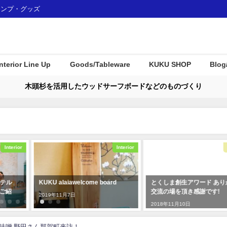
ャンプ・グッズ
Interior Line Up
Goods/Tableware
KUKU SHOP
Blog
木頭杉を活用したウッドサーフボードなどのものづくり
Interior
Awards
KUKU alaiawelcome board
とくしま創生アワード ありがたい
交流の場を頂き感謝です!
2019年11月7日
2018年11月10日
田味噌 野田さん那賀町来訪！