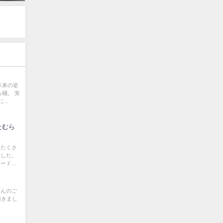
本来の姿
桶。 実
..
たむら
はたくさ
ました。
ド...
さんのご
て頂きまし