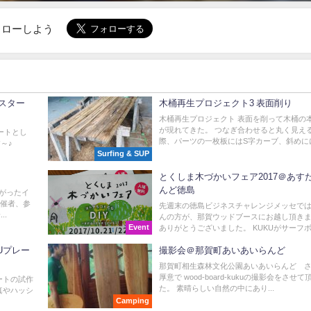
でフォローしよう
ースター
木桶再生プロジェクト3 表面削り
木桶再生プロジェクト 表面を削って木桶の
が現れてきた。 つなぎ合わせると丸く見える
ートとし
際、パーツの一枚板にはS字カーブ、斜めにに.
～♪
Surfing & SUP
とくしま木づかいフェア2017＠あす
んど徳島
がったイ
主催者、参
先週末の徳島ビジネスチャレンジメッセで
..
んの方が、那賀ウッドブースにお越し頂き
Event
ありがとうございました。 KUKUがサーフボー
Uプレー
撮影会＠那賀町あいあいらんど
那賀町相生森林文化公園あいあいらんど 
厚意で wood-board-kukuの撮影会をさせ
レートの試作
た。 素晴らしい自然の中にあり...
真やハッシ
Camping