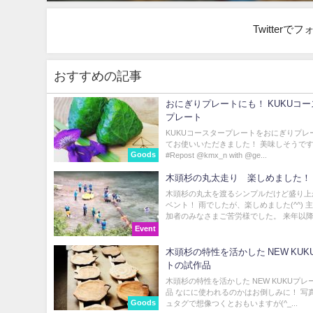
Twitter
おすすめの記事
おにぎりプレートにも！ KUKUコ
プレート
KUKUコースタープレートをおにぎりプレ
てお使いいただきました！ 美味しそうです
Goods
#Repost @kmx_n with @ge...
木頭杉の丸太走り 楽しめました！
木頭杉の丸太を渡るシンプルだけど盛り上
ベント！ 雨でしたが、楽しめました(^^) 
加者のみなさまご苦労様でした。 来年以降.
Event
木頭杉の特性を活かした NEW KUK
トの試作品
木頭杉の特性を活かした NEW KUKUプ
品 なにに使われるのかはお倒しみに！ 写
Goods
ュタグで想像つくとおもいますが(^_...