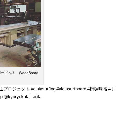
へ！ WoodBoard
ロジェクト #alaiasurfing #alaiasurfboard #枡塚味噌 #手
@kyoryokutai_arita