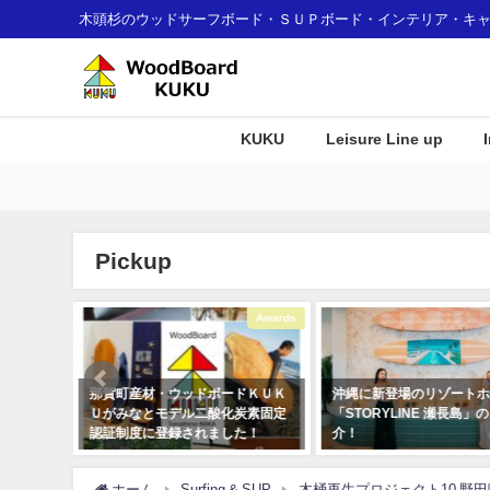
木頭杉のウッドサーフボード・ＳＵＰボード・インテリア・キ
KUKU
Leisure Line up
Pickup
r
Awards
Interior
那賀町産材・ウッドボードＫＵＫ
沖縄に新登場のリゾートホテル
Ｕがみなとモデル二酸化炭素固定
「STORYLINE 瀬長島」のご紹
認証制度に登録されました！
介！
2018年1月7日
2024年4月30日
ホーム
Surfing & SUP
木桶再生プロジェクト10 野