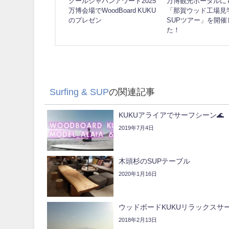
クールジャパンアワード2025
万博観光ポータルに
万博会場でWoodBoard KUKU
「那賀ウッド工場見
のプレゼン
SUPツアー」を開催
た！
Surfing & SUP
の関連記事
KUKUアライアでサーフシーン🌊
2019年7月4日
木頭杉のSUPテーブル
2020年1月16日
ウッドボードKUKUリラックスサーフ
2018年2月13日