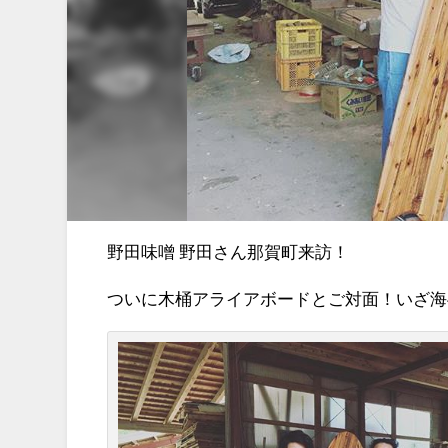
野田味噌 野田さん那賀町来訪！
ついに木桶アライアボードとご対面！いざ海へ(