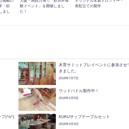
も掲載の
大阪・関西万博で「杉SUP体
オリジナル木製トロフィー・
学・杉
験イベント」を開催しまし
表彰立ての製作
しまし
た！
木育サミットプレイベントに参加させ
きました。
2018年7月7日
ウッドパドル製作中！
2018年3月5日
)^o^(
KUKUサップテーブルセット
2018年4月4日