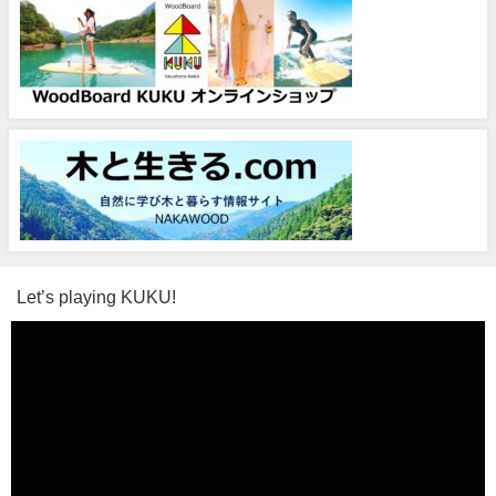
Let’s playing KUKU!
動
画
プ
レ
ー
ヤ
ー