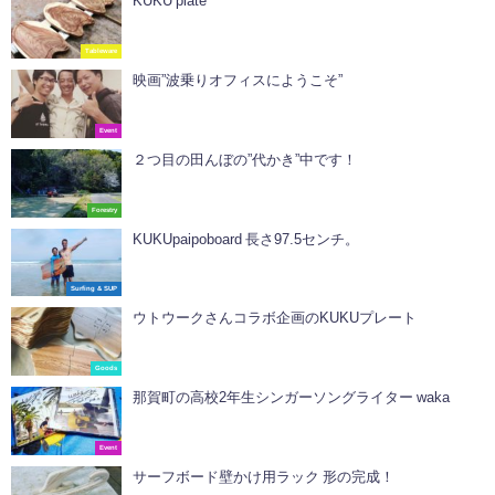
KUKU plate
Tableware
映画”波乗りオフィスにようこそ”
Event
２つ目の田んぼの”代かき”中です！
Forestry
KUKUpaipoboard 長さ97.5センチ。
Surfing & SUP
ウトウークさんコラボ企画のKUKUプレート
Goods
那賀町の高校2年生シンガーソングライター waka
Event
サーフボード壁かけ用ラック 形の完成！