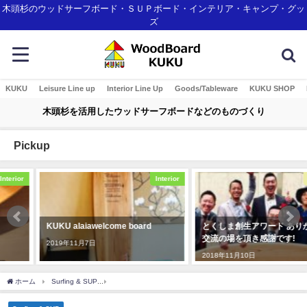
木頭杉のウッドサーフボード・ＳＵＰボード・インテリア・キャンプ・グッ
ズ
KUKU
Leisure Line up
Interior Line Up
Goods/Tableware
KUKU SHOP
木頭杉を活用したウッドサーフボードなどのものづくり
Pickup
Interior
Awards
KUKU alaiawelcome board
とくしま創生アワード ありがたい
交流の場を頂き感謝です!
2019年11月7日
2018年11月10日
ホーム
Surfing & SUP
KUKUアライア新作 試乗ボードを製作してます。試乗会イベント