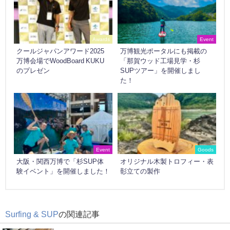
Awards
Event
クールジャパンアワード2025
万博観光ポータルにも掲載の
万博会場でWoodBoard KUKU
「那賀ウッド工場見学・杉
のプレゼン
SUPツアー」を開催しまし
た！
Event
Goods
大阪・関西万博で「杉SUP体
オリジナル木製トロフィー・表
験イベント」を開催しました！
彰立ての製作
Surfing & SUP
の関連記事