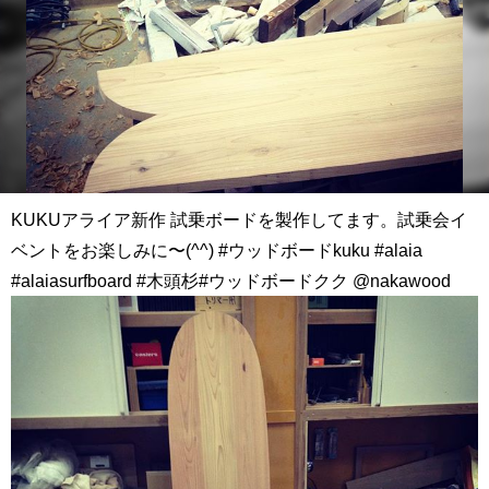
KUKUアライア新作 試乗ボードを製作してます。試乗会イ
ベントをお楽しみに〜(^^) #ウッドボードkuku #alaia
#alaiasurfboard #木頭杉#ウッドボードクク @nakawood