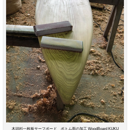
木頭杉一枚板サーフボード ボトム面の加工 WoodBoard KUKU