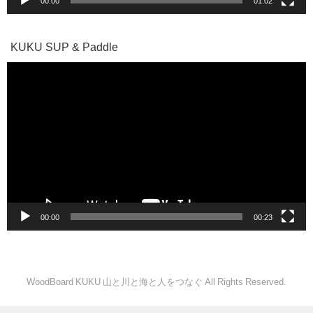
00:00
01:02
KUKU SUP & Paddle
動
画
プ
レ
ー
ヤ
ー
00:00
00:23
WoodBoard KUKU 山と川と海と人をつなぐ All Rights Reserved.