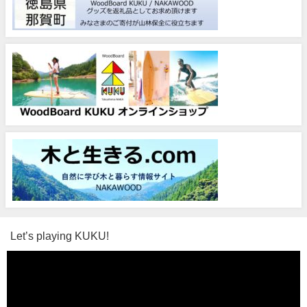
Let’s playing KUKU!
動
画
プ