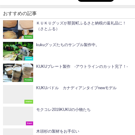
おすすめの記事
ＫＵＫＵグッズが那賀町ふるさと納税の返礼品に！
（さとふる）
Forestry
kukuグッズたちのサンプル製作中。
Goods
KUKUプレート製作 -アウトラインのカット完了！-
Forestry
KUKUパドル カナディアンタイプnewモデル
Interior
モクコレ2019KUKUの小物たち
Event
木頭杉の製材をお手伝い