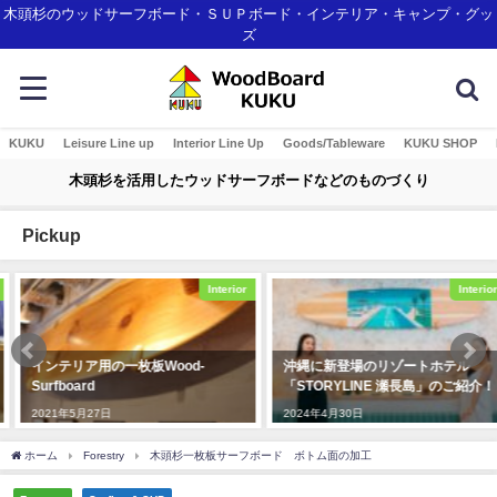
木頭杉のウッドサーフボード・ＳＵＰボード・インテリア・キャンプ・グッ
ズ
KUKU
Leisure Line up
Interior Line Up
Goods/Tableware
KUKU SHOP
木頭杉を活用したウッドサーフボードなどのものづくり
Pickup
Interior
Interior
インテリア用の一枚板Wood-
沖縄に新登場のリゾートホテル
Surfboard
「STORYLINE 瀬長島」のご紹介！
2021年5月27日
2024年4月30日
ホーム
Forestry
木頭杉一枚板サーフボード ボトム面の加工