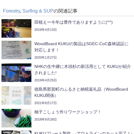
Forestry
,
Surfing & SUP
の関連記事
田植えー今年は豊作でありますように(^^)
2019年4月13日
WoodBoard KUKUの製品はSGEC-CoC森林認証に
対応します！
2020年1月27日
NHKの生中継に木頭杉の新活用として KUKUが紹介
されました!
2019年4月25日
徳島県那賀町のふるさと納税返礼品（WoodBoard
KUKU関係）
2021年8月17日
柚子こしょう作りワークショップ！
2018年9月28日
KUKUプレート製作 -アウトラインのカット完了！-