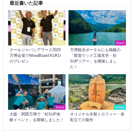
最近書いた記事
Awards
Event
クールジャパンアワード2025
万博観光ポータルにも掲載の
万博会場でWoodBoard KUKU
「那賀ウッド工場見学・杉
のプレゼン
SUPツアー」を開催しまし
た！
Event
Goods
大阪・関西万博で「杉SUP体
オリジナル木製トロフィー・表
験イベント」を開催しました！
彰立ての製作