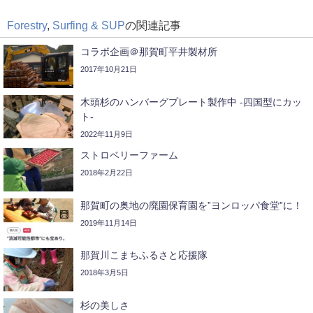
Forestry
,
Surfing & SUP
の関連記事
コラボ企画＠那賀町平井製材所
2017年10月21日
木頭杉のハンバーグプレート製作中 -四国型にカッ
ト-
2022年11月9日
ストロベリーファーム
2018年2月22日
那賀町の奥地の廃園保育園を”ヨンロッパ食堂”に！
2019年11月14日
那賀川こまちふるさと応援隊
2018年3月5日
杉の美しさ