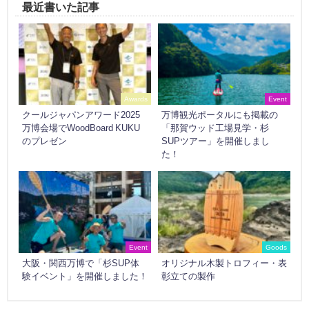
最近書いた記事
Awards
Event
クールジャパンアワード2025
万博観光ポータルにも掲載の
万博会場でWoodBoard KUKU
「那賀ウッド工場見学・杉
のプレゼン
SUPツアー」を開催しまし
た！
Event
Goods
大阪・関西万博で「杉SUP体
オリジナル木製トロフィー・表
験イベント」を開催しました！
彰立ての製作