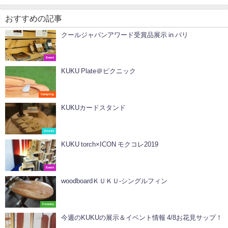
おすすめの記事
クールジャパンアワード受賞品展示 in パリ
Event
KUKU Plate＠ピクニック
Camping
KUKUカードスタンド
Goods
KUKU torch×ICON モクコレ2019
Event
woodboardＫＵＫＵ-シングルフィン
Forestry
今週のKUKUの展示＆イベント情報 4/8お花見サップ！