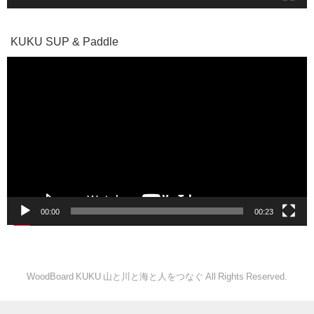
KUKU SUP & Paddle
動
画
プ
レ
ー
ヤ
ー
00:00
00:23
WoodBoard KUKU 山と川と海と人をつなぐ All Rights Reserved.