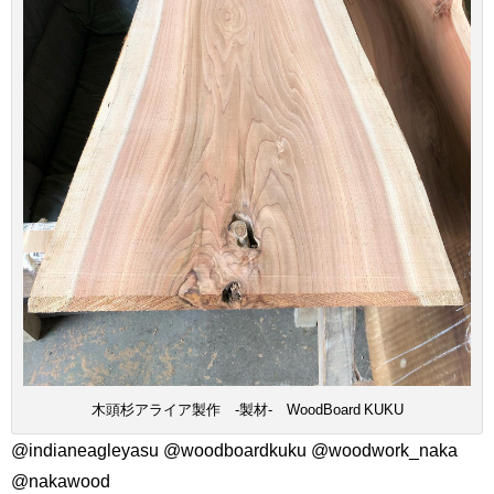
木頭杉アライア製作 -製材- WoodBoard KUKU
@indianeagleyasu @woodboardkuku @woodwork_naka
@nakawood