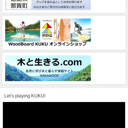
Let’s playing KUKU!
動
画
プ
レ