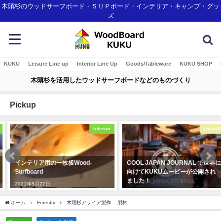
木頭杉のウッドサーフボード・ＳＵＰボード・インテリア・キャンプ・グッ
ズ
KUKU
Leisure Line up
Interior Line Up
Goods/Tableware
KUKU SHOP
木頭杉を活用したウッドサーフボードなどのものづくり
Pickup
Interior
Awards
インテリア用の一枚板Wood-
COOL JAPAN JOURNAL で世界に
Surfboard
向けてKUKUムービーが公開され
ました！
2021年5月27日
2020年3月4日
ホーム
Forestry
木頭杉アライア製作 -製材-