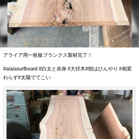
アライア用一枚板ブランクス製材完了！
#alaiasurfboard #白太と赤身 #大径木#朝はひんやり #相変
わらず#太陽でてこい