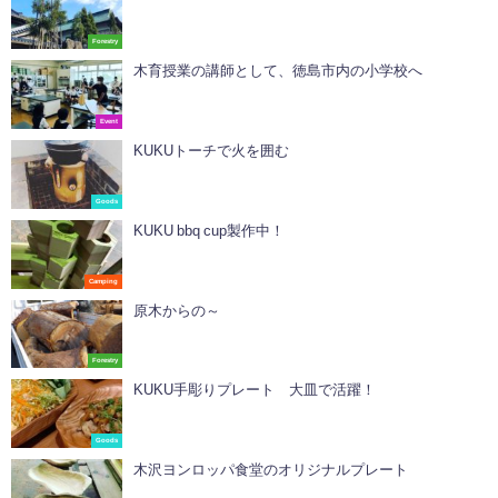
Forestry
木育授業の講師として、徳島市内の小学校へ
Event
KUKUトーチで火を囲む
Goods
KUKU bbq cup製作中！
Camping
原木からの～
Forestry
KUKU手彫りプレート 大皿で活躍！
Goods
木沢ヨンロッパ食堂のオリジナルプレート