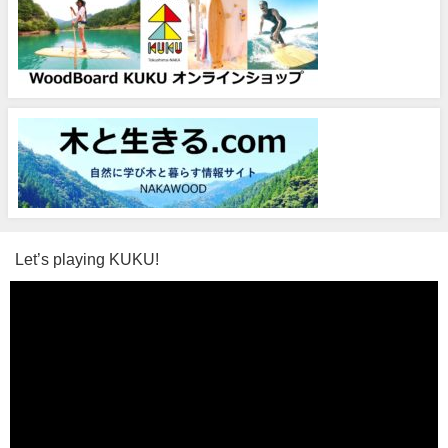
Let’s playing KUKU!
動
画
プ
レ
ー
ヤ
ー