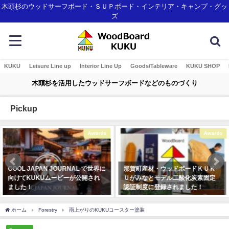
木頭杉のウッドサーフボード・ＳＵＰボード・インテリア・キャンプ・グッ
ズ
KUKU
Leisure Line up
Interior Line Up
Goods/Tableware
KUKU SHOP
木頭杉を活用したウッドサーフボードなどのものづくり
Pickup
Awards
Awards
L で世界に
那賀町産材・ウッドボードＫＵＫ
とくしま創生アワード あ
公開され
Ｕがみなとモデル二酸化炭素固定
交流の場を頂き感謝です!
認証制度に登録されました！
2018年11月10日
2018年1月7日
ホーム
Forestry
雨上がりのKUKUコースター塗装