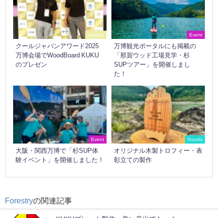
Awards
Event
クールジャパンアワード2025
万博観光ポータルにも掲載の
万博会場でWoodBoard KUKU
「那賀ウッド工場見学・杉
のプレゼン
SUPツアー」を開催しまし
た！
Event
Goods
大阪・関西万博で「杉SUP体
オリジナル木製トロフィー・表
験イベント」を開催しました！
彰立ての製作
Forestry
の関連記事