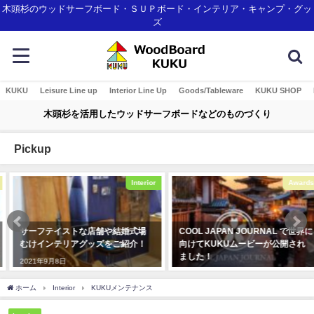
木頭杉のウッドサーフボード・ＳＵＰボード・インテリア・キャンプ・グッ
ズ
KUKU
Leisure Line up
Interior Line Up
Goods/Tableware
KUKU SHOP
木頭杉を活用したウッドサーフボードなどのものづくり
Pickup
Interior
Awards
サーフテイストな店舗や結婚式場
COOL JAPAN JOURNAL で世界に
むけインテリアグッズをご紹介！
向けてKUKUムービーが公開され
ました！
2021年9月8日
2020年3月4日
ホーム
Interior
KUKUメンテナンス