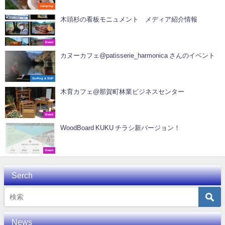
Camping
木頭杉の看板モニュメント メディア紹介情報
Event
カヌーカフェ@patisserie_harmonica さんのイベント
Surfing & SUP
木育カフェ@那賀町林業ビジネスセンター
Event
WoodBoard KUKU チラシ新バージョン！
Event
Serch
News