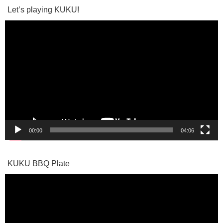
Let’s playing KUKU!
動
画
プ
レ
ー
ヤ
ー
00:00
04:06
KUKU BBQ Plate
動
画
プ
レ