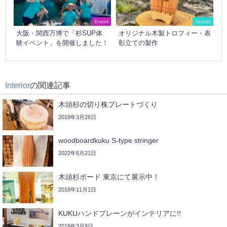
Event
Goods
大阪・関西万博で「杉SUP体
オリジナル木製トロフィー・表
験イベント」を開催しました！
彰立ての製作
Interior
の関連記事
木頭杉の切り株プレートづくり
2019年3月26日
woodboardkuku S-type stringer
2022年6月21日
木頭杉ボード 東京にて展示中！
2018年11月1日
KUKUハンドプレーンがインテリアに!!
2018年3月9日