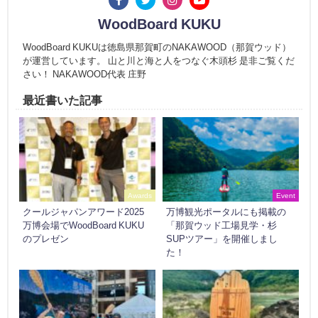
WoodBoard KUKU
WoodBoard KUKUは徳島県那賀町のNAKAWOOD（那賀ウッド）
が運営しています。 山と川と海と人をつなぐ木頭杉 是非ご覧くだ
さい！ NAKAWOOD代表 庄野
最近書いた記事
Awards
Event
クールジャパンアワード2025
万博観光ポータルにも掲載の
万博会場でWoodBoard KUKU
「那賀ウッド工場見学・杉
のプレゼン
SUPツアー」を開催しまし
た！