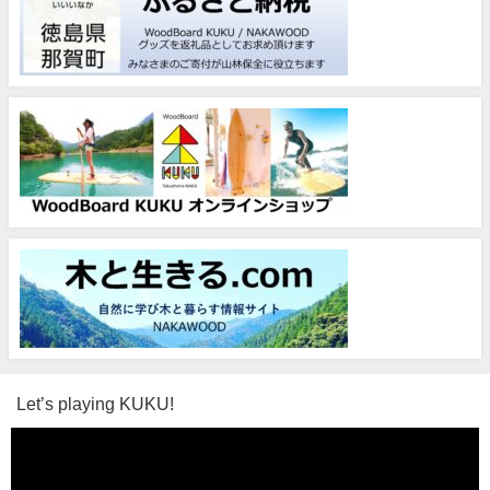
Let’s playing KUKU!
動
画