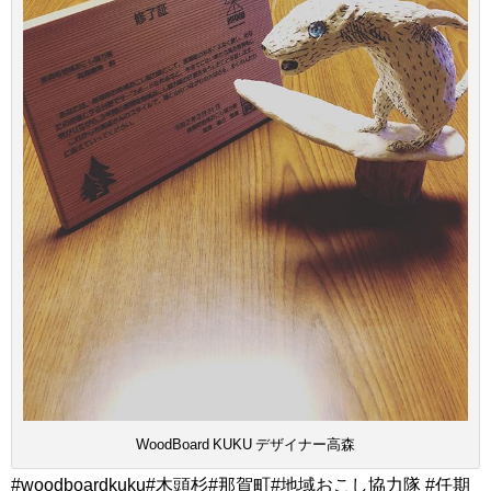
WoodBoard KUKU デザイナー高森
#woodboardkuku#木頭杉#那賀町#地域おこし協力隊 #任期