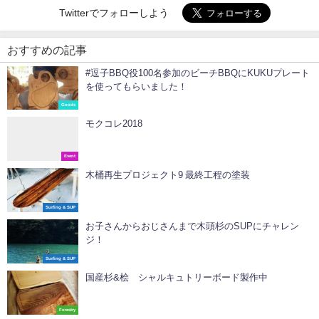
Twitterでフォローしよう
おすすめの記事
#逗子BBQ役100名参加のビーチBBQにKUKUプレート
を使ってもらいました！
Goods
モクコレ2018
Event
木桶再生プロジェクト9 最終工程の塗装
Surfing & SUP
お子さんからおじさんまで木頭杉のSUPにチャレン
ジ！
Surfing & SUP
国産杉&桧 シャルキュトリーボード製作中
Forestry