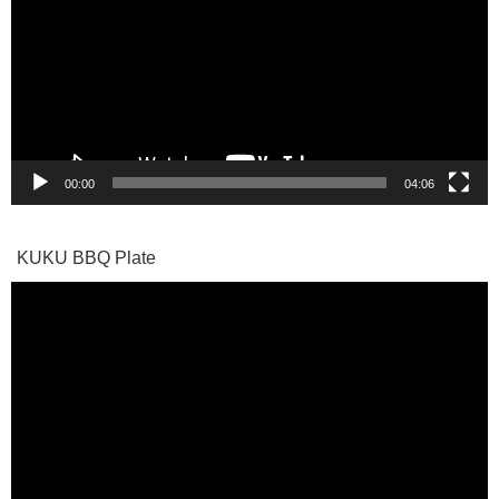
プ
レ
ー
ヤ
ー
00:00
04:06
KUKU BBQ Plate
動
画
プ
レ
ー
ヤ
ー