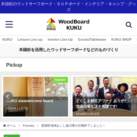
木頭杉のウッドサーフボード・ＳＵＰボード・インテリア・キャンプ・グッ
ズ
KUKU
Leisure Line up
Interior Line Up
Goods/Tableware
KUKU SHOP
木頭杉を活用したウッドサーフボードなどのものづくり
Pickup
Interior
Awards
KUKU alaiawelcome board
とくしま創生アワード ありがたい
交流の場を頂き感謝です!
2019年11月7日
2018年11月10日
ホーム
Forestry
那賀町地域おこし協力隊の任期終了しました！