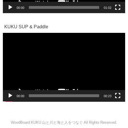
00:00
01:02
KUKU SUP & Paddle
動
画
プ
レ
ー
ヤ
ー
00:00
00:23
WoodBoard KUKU 山と川と海と人をつなぐ All Rights Reserved.