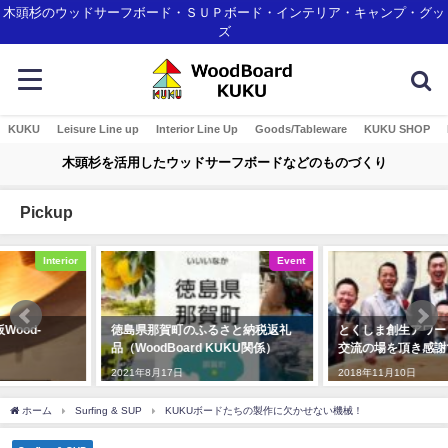
木頭杉のウッドサーフボード・ＳＵＰボード・インテリア・キャンプ・グッ
ズ
KUKU
Leisure Line up
Interior Line Up
Goods/Tableware
KUKU SHOP
木頭杉を活用したウッドサーフボードなどのものづくり
Pickup
Event
Awards
徳島県那賀町のふるさと納税返礼
とくしま創生アワード ありがたい
品（WoodBoard KUKU関係）
交流の場を頂き感謝です!
2021年8月17日
2018年11月10日
ホーム
Surfing & SUP
KUKUボードたちの製作に欠かせない機械！