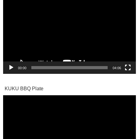
動
画
プ
レ
ー
ヤ
ー
00:00
04:06
KUKU BBQ Plate
動
画
プ
レ
ー
ヤ