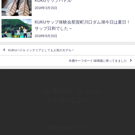
KUKUサップパドル
2018年3月15日
KUKUサップ体験会那賀町川口ダム湖今日は夏日！
サップ日和でした～
2018年9月15日
KUKUパドル インテリアとしても人気のモデル！
木桶サーフボード-味噌蔵に帰ってきました
この記事が気に入ったら
フォローしよう
最新情報をお届けします