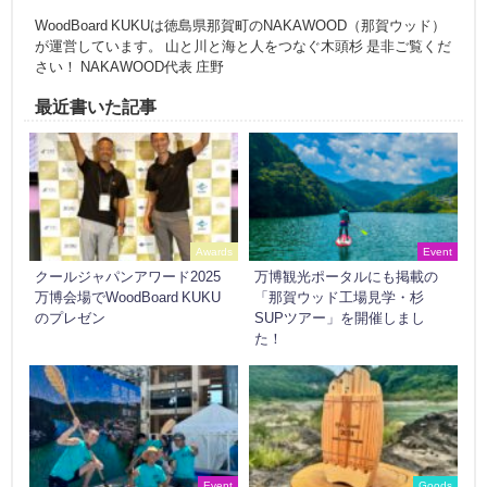
WoodBoard KUKUは徳島県那賀町のNAKAWOOD（那賀ウッド）
が運営しています。 山と川と海と人をつなぐ木頭杉 是非ご覧くだ
さい！ NAKAWOOD代表 庄野
最近書いた記事
Awards
Event
クールジャパンアワード2025
万博観光ポータルにも掲載の
万博会場でWoodBoard KUKU
「那賀ウッド工場見学・杉
のプレゼン
SUPツアー」を開催しまし
た！
Event
Goods