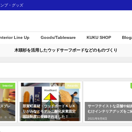
ャンプ・グッズ
Interior Line Up
Goods/Tableware
KUKU SHOP
Blog
木頭杉を活用したウッドサーフボードなどのものづくり
Interior
Awards
スプレ
那賀町産材・ウッドボードＫＵＫ
サーフテイストな店舗や結
Ｕがみなとモデル二酸化炭素固定
むけインテリアグッズをご
認証制度に登録されました！
2021年9月8日
2018年1月7日
-