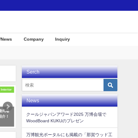
/News
Company
Inquiry
Serch
Interior
Event
News
婚式場
徳島県那賀町のふるさと納税返礼
KUKUパドル住宅展示場に
クールジャパンアワード2025 万博会場で
紹介！
品（WoodBoard KUKU関係）
プレイとして使用して頂き
WoodBoard KUKUのプレゼン
た！
2021年8月17日
2019年12月23日
万博観光ポータルにも掲載の「那賀ウッド工