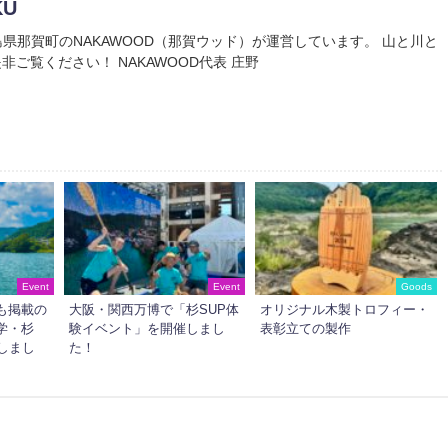
KU
Uは徳島県那賀町のNAKAWOOD（那賀ウッド）が運営しています。 山と川と
非ご覧ください！ NAKAWOOD代表 庄野
Event
Event
Goods
も掲載の
大阪・関西万博で「杉SUP体
オリジナル木製トロフィー・
学・杉
験イベント」を開催しまし
表彰立ての製作
しまし
た！