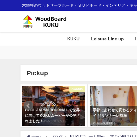
木頭杉のウッドサーフボード・ＳＵＰボード・インテリア・キ
KUKU
Leisure Line up
Pickup
Interior
Awards
d-
COOL JAPAN JOURNAL で世界
季節にあわせて変わるディ
に向けてKUKUムービーが公開さ
イ @リゾナーレ熱海
れました！
2018年9月30日
2020年3月4日
ホーム
ブログ
KUKUプレート製作 -窪みの彫り込み