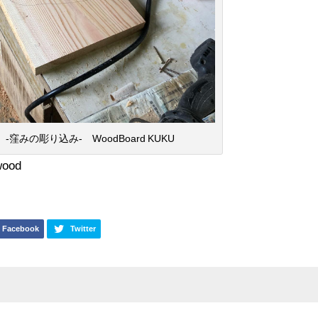
-窪みの彫り込み- WoodBoard KUKU
wood
Facebook
Twitter