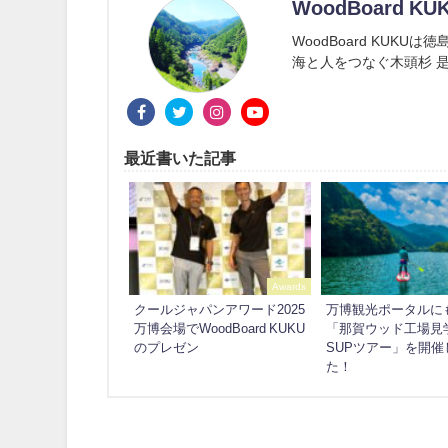
WoodBoard KU
WoodBoard KUK
海と人をつなぐ木頭杉 是
最近書いた記事
Awards
クールジャパンアワード2025
万博観光ポータルに
万博会場でWoodBoard KUKU
「那賀ウッド工場見
のプレゼン
SUPツアー」を開催
た！