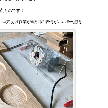
点ものです！
ル#穴あけ作業が#板目の表情がいい #一点物