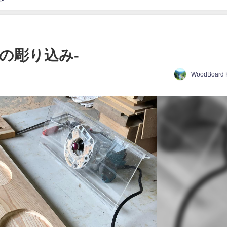
みの彫り込み-
WoodBoard