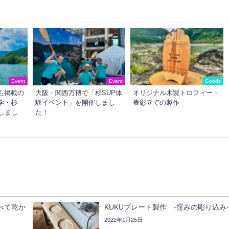
Event
Event
Goods
も掲載の
大阪・関西万博で「杉SUP体
オリジナル木製トロフィー・
学・杉
験イベント」を開催しまし
表彰立ての製作
しまし
た！
べて乾か
KUKUプレート製作 -窪みの彫り込み-
2022年1月25日