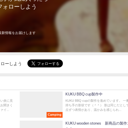
フォローしよう
最新情報をお届けします
でフォローしよう
KUKU BBQ cup製作中
しい炎に見
KUKU BBQ cupの製作を進めています。 
非お聞きく
持ち手の形状です（＾＾） 形は同じだとし
イ...
点ずつ表情があり、温かみを感じられ...
Camping
KUKU wooden stones 新商品の製