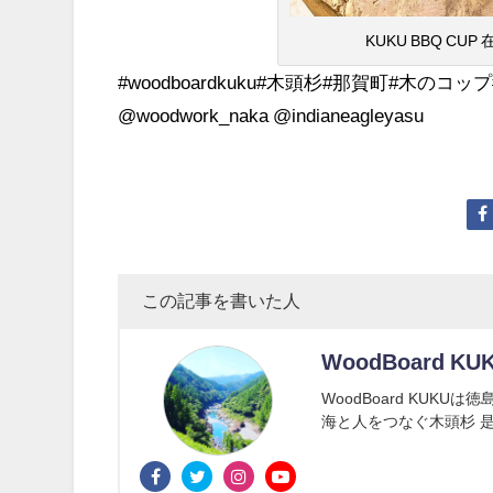
KUKU BBQ CUP
#woodboardkuku#木頭杉#那賀町#木のコップ#woo
@woodwork_naka @indianeagleyasu
この記事を書いた人
WoodBoard KU
WoodBoard KUK
海と人をつなぐ木頭杉 是