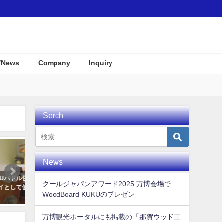
/News
Company
Inquiry
Serch
Interior
Interior
News
ディス
KUKU alaiawelcome board
COOL JAPAN JOURNAL 
クールジャパンアワード2025 万博会場で
まし
に向けてKUKUムービーが
2019年11月7日
WoodBoard KUKUのプレゼン
れました！
2020年3月4日
万博観光ポータルにも掲載の「那賀ウッド工