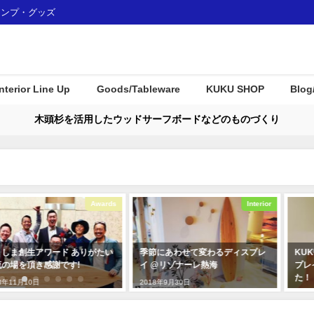
ャンプ・グッズ
Interior Line Up
Goods/Tableware
KUKU SHOP
Blog
木頭杉を活用したウッドサーフボードなどのものづくり
Awards
Interior
りがたい
季節にあわせて変わるディスプレ
KUKUパドル住宅展示場に
イ @リゾナーレ熱海
プレイとして使用して頂き
た！
2018年9月30日
2019年12月23日