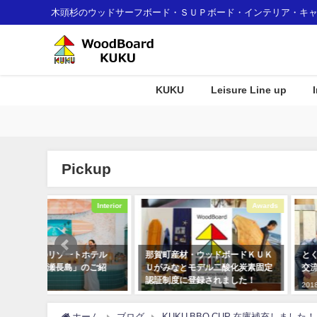
木頭杉のウッドサーフボード・ＳＵＰボード・インテリア・キ
KUKU
Leisure Line up
Pickup
Interior
Awards
ホテル
那賀町産材・ウッドボードＫＵＫ
とくしま創生アワード あ
」のご紹
Ｕがみなとモデル二酸化炭素固定
交流の場を頂き感謝です!
認証制度に登録されました！
2018年11月10日
2018年1月7日
ホーム
ブログ
KUKU BBQ CUP 在庫補充しました！