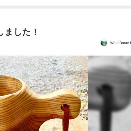
充しました！
WoodBoard