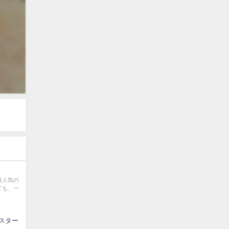
一番人気の
ても、一
作スター