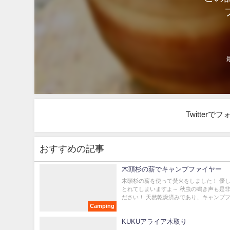
Twitter
おすすめの記事
木頭杉の薪でキャンプファイヤー
木頭杉の薪を使って焚火をしました！ 優
とれてしまいますよ～ 秋虫の鳴き声も是
ださい！ 天然乾燥済みであり、キャンプファ
Camping
KUKUアライア木取り