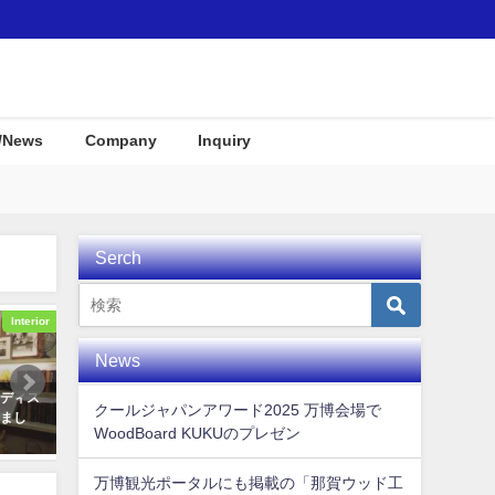
/News
Company
Inquiry
Serch
Interior
Awards
News
ディス
COOL JAPAN JOURNAL で世界
KUKU alaiawelcome board
クールジャパンアワード2025 万博会場で
まし
に向けてKUKUムービーが公開さ
2019年11月7日
WoodBoard KUKUのプレゼン
れました！
2020年3月4日
万博観光ポータルにも掲載の「那賀ウッド工