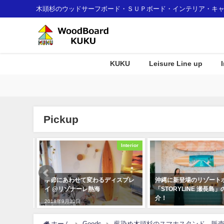
木頭杉のウッドサーフボード・ＳＵＰボード・インテリア・キ
KUKU
Leisure Line up
Pickup
Awards
Interior
ドＫＵＫ
季節にあわせて変わるディスプレ
沖縄に新登場のリゾートホ
炭素固定
イ @リゾナーレ熱海
「STORYLINE 瀬長島」
た！
介！
2018年9月30日
2024年4月30日
ホーム
Goods
藍染め木頭杉のスマホスタンド 販