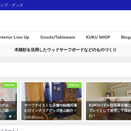
ャンプ・グッズ
Interior Line Up
Goods/Tableware
KUKU SHOP
Blog
木頭杉を活用したウッドサーフボードなどのものづくり
Interior
Interior
テル
サーフテイストな店舗や結婚式場
KUKUパドル住宅展示場に
のご紹
むけインテリアグッズをご紹介！
プレイとして使用して頂き
た！
2021年9月8日
2019年12月23日
売スタート！