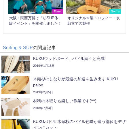
Event
Goods
大阪・関西万博で「杉SUP体
オリジナル木製トロフィー・表
験イベント」を開催しました！
彰立ての製作
Surfing & SUP
の関連記事
KUKUウッドボード、パドル続々と完成!
2019年1月16日
木頭杉のしなりが最速の加速を生み出す KUKU
paipo
2019年2月5日
材料の木取りも楽しい作業です(^^)
2018年7月4日
KUKUパドル 木頭杉のパドル色味が違う部位をデザ
インにカット