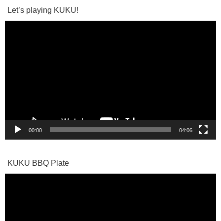
Let’s playing KUKU!
動
画
プ
レ
ー
ヤ
ー
00:00
04:06
KUKU BBQ Plate
動
画
プ
レ