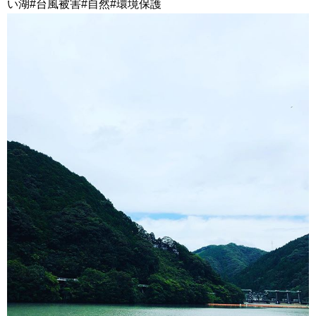
い湖#台風被害#自然#環境保護