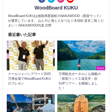
WoodBoard KUKU
WoodBoard KUKUは徳島県那賀町のNAKAWOOD（那賀ウッド）
が運営しています。 山と川と海と人をつなぐ木頭杉 是非ご覧くだ
さい！ NAKAWOOD代表 庄野
最近書いた記事
Awards
Event
クールジャパンアワード2025
万博観光ポータルにも掲載の
万博会場でWoodBoard KUKU
「那賀ウッド工場見学・杉
のプレゼン
SUPツアー」を開催しまし
た！