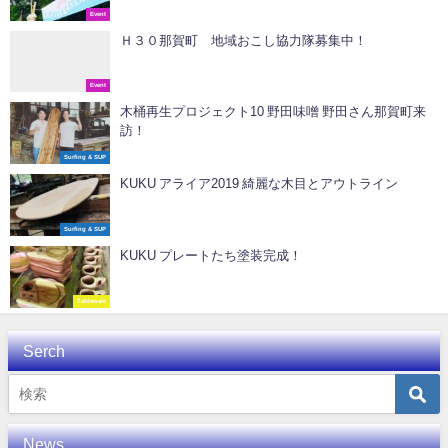
Event
Ｈ３０那賀町 地域おこし協力隊募集中！
Event
木桶再生プロジェクト10 野田味噌 野田さん那賀町来
訪！
Surfing & SUP
KUKU アライア2019 綺麗な木目とアウトライン
Surfing & SUP
KUKU プレートたち塗装完成！
Tableware
Serch
News