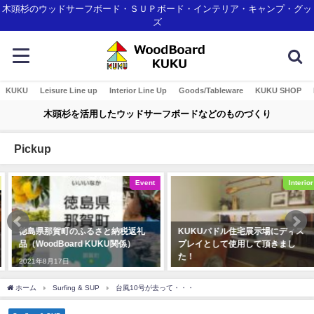
木頭杉のウッドサーフボード・ＳＵＰボード・インテリア・キャンプ・グッ
ズ
KUKU
Leisure Line up
Interior Line Up
Goods/Tableware
KUKU SHOP
木頭杉を活用したウッドサーフボードなどのものづくり
Pickup
Event
Interior
徳島県那賀町のふるさと納税返礼
KUKUパドル住宅展示場にディス
品（WoodBoard KUKU関係）
プレイとして使用して頂きまし
た！
2021年8月17日
2019年12月23日
ホーム
Surfing & SUP
台風10号が去って・・・