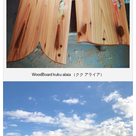
WoodBoard kuku alaia （クク アライア）