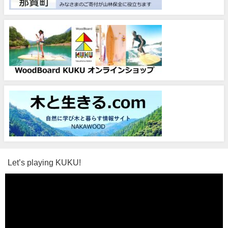
Let’s playing KUKU!
動
画
プ
レ