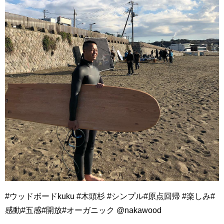
#ウッドボードkuku #木頭杉 #シンプル#原点回帰 #楽しみ#
感動#五感#開放#オーガニック @nakawood