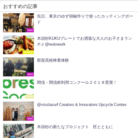
おすすめの記事
先日、東京のゆず胡椒作りで使ったカッティングボー
ド
Event
木頭杉KUKUプレートでお洒落な大人のお子さまラン
チ♬@wutowurk
Tableware
那賀高校林業体験
Event
間伐・間伐材利用コンクール２０１８受賞！
Awards
@visslasurf Creators & Innovators Upcycle Contes
Event
木頭杉の新たなプロジェクト 匠とともに