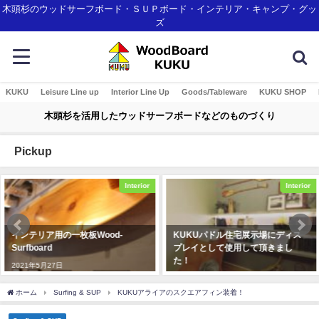
木頭杉のウッドサーフボード・ＳＵＰボード・インテリア・キャンプ・グッ
ズ
KUKU
Leisure Line up
Interior Line Up
Goods/Tableware
KUKU SHOP
木頭杉を活用したウッドサーフボードなどのものづくり
Pickup
Interior
Interior
インテリア用の一枚板Wood-
KUKUパドル住宅展示場にディス
Surfboard
プレイとして使用して頂きまし
た！
2021年5月27日
2019年12月23日
ホーム
Surfing & SUP
KUKUアライアのスクエアフィン装着！