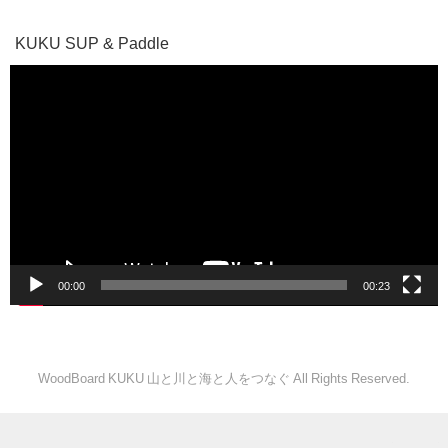
KUKU SUP & Paddle
動
画
プ
レ
ー
ヤ
ー
00:00
00:23
WoodBoard KUKU 山と川と海と人をつなぐ All Rights Reserved.