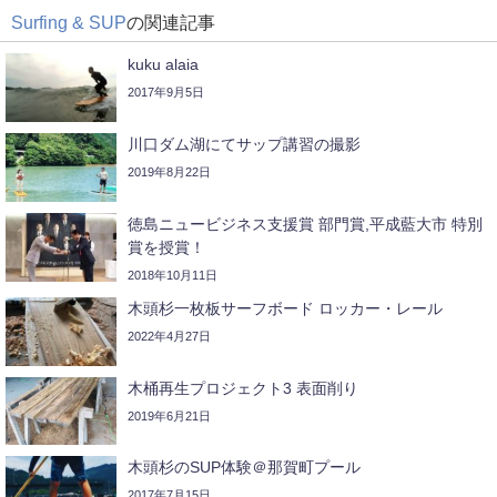
Surfing & SUP
の関連記事
kuku alaia
2017年9月5日
川口ダム湖にてサップ講習の撮影
2019年8月22日
徳島ニュービジネス支援賞 部門賞,平成藍大市 特別
賞を授賞！
2018年10月11日
木頭杉一枚板サーフボード ロッカー・レール
2022年4月27日
木桶再生プロジェクト3 表面削り
2019年6月21日
木頭杉のSUP体験＠那賀町プール
2017年7月15日