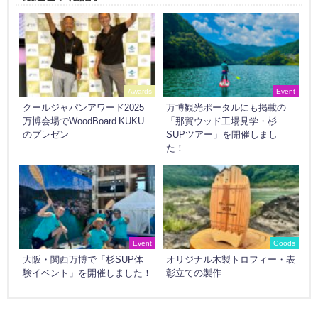
Awards
Event
クールジャパンアワード2025
万博観光ポータルにも掲載の
万博会場でWoodBoard KUKU
「那賀ウッド工場見学・杉
のプレゼン
SUPツアー」を開催しまし
た！
Event
Goods
大阪・関西万博で「杉SUP体
オリジナル木製トロフィー・表
験イベント」を開催しました！
彰立ての製作