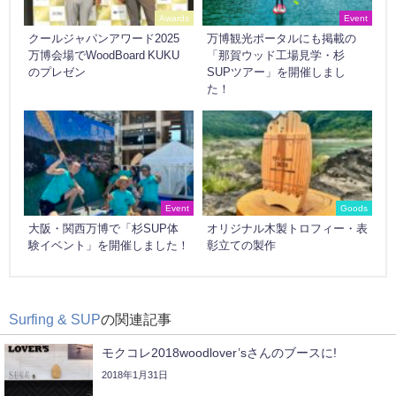
Awards
Event
クールジャパンアワード2025
万博観光ポータルにも掲載の
万博会場でWoodBoard KUKU
「那賀ウッド工場見学・杉
のプレゼン
SUPツアー」を開催しまし
た！
Event
Goods
大阪・関西万博で「杉SUP体
オリジナル木製トロフィー・表
験イベント」を開催しました！
彰立ての製作
Surfing & SUP
の関連記事
モクコレ2018woodlover’sさんのブースに!
2018年1月31日