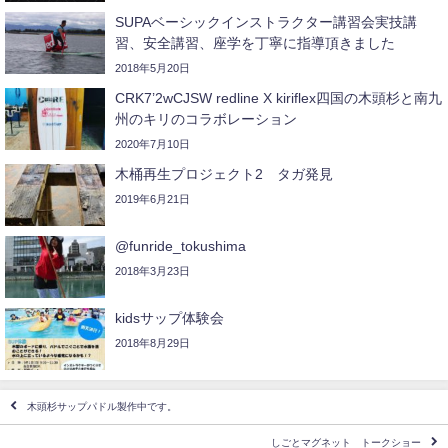
SUPAベーシックインストラクター講習会実技講
習、安全講習、座学を丁寧に指導頂きました
2018年5月20日
CRK7’2wCJSW redline X kiriflex四国の木頭杉と南九
州のキリのコラボレーション
2020年7月10日
木桶再生プロジェクト2 タガ発見
2019年6月21日
@funride_tokushima
2018年3月23日
kidsサップ体験会
2018年8月29日
木頭杉サップパドル製作中です。
しごとマグネット トークショー