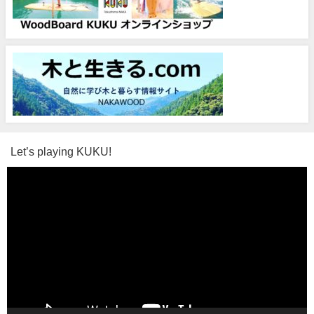
Let’s playing KUKU!
動
画
プ
レ
ー
ヤ
ー