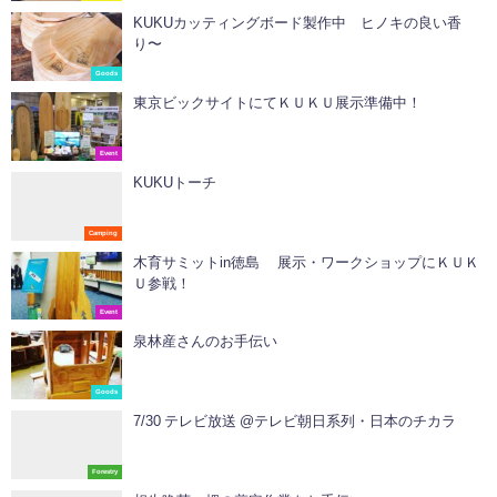
KUKUカッティングボード製作中 ヒノキの良い香
り〜
Goods
東京ビックサイトにてＫＵＫＵ展示準備中！
Event
KUKUトーチ
Camping
木育サミットin徳島 展示・ワークショップにＫＵＫ
Ｕ参戦！
Event
泉林産さんのお手伝い
Goods
7/30 テレビ放送 @テレビ朝日系列・日本のチカラ
Forestry