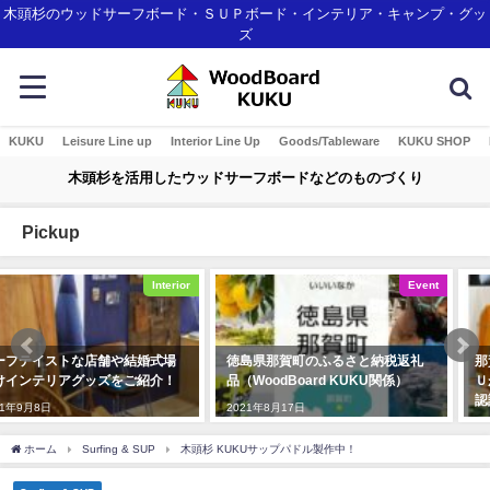
木頭杉のウッドサーフボード・ＳＵＰボード・インテリア・キャンプ・グッ
ズ
KUKU
Leisure Line up
Interior Line Up
Goods/Tableware
KUKU SHOP
木頭杉を活用したウッドサーフボードなどのものづくり
Pickup
Event
Awards
徳島県那賀町のふるさと納税返礼
那賀町産材・ウッドボードＫＵＫ
品（WoodBoard KUKU関係）
Ｕがみなとモデル二酸化炭素固定
認証制度に登録されました！
2021年8月17日
2018年1月7日
ホーム
Surfing & SUP
木頭杉 KUKUサップパドル製作中！