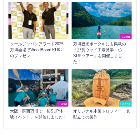
Awards
Event
クールジャパンアワード2025
万博観光ポータルにも掲載の
万博会場でWoodBoard KUKU
「那賀ウッド工場見学・杉
のプレゼン
SUPツアー」を開催しまし
た！
Event
Goods
大阪・関西万博で「杉SUP体
オリジナル木製トロフィー・表
験イベント」を開催しました！
彰立ての製作