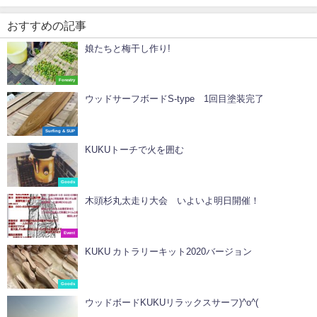
おすすめの記事
娘たちと梅干し作り!
Forestry
ウッドサーフボードS-type 1回目塗装完了
Surfing & SUP
KUKUトーチで火を囲む
Goods
木頭杉丸太走り大会 いよいよ明日開催！
Event
KUKU カトラリーキット2020バージョン
Goods
ウッドボードKUKUリラックスサーフ)^o^(