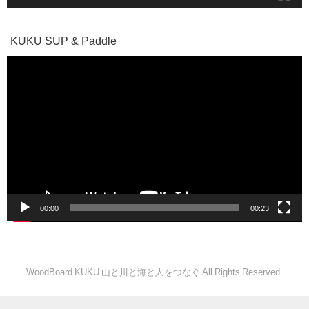
KUKU SUP & Paddle
動
画
プ
レ
ー
ヤ
ー
00:00
00:23
WoodBoard KUKU 山と川と海と人をつなぐ All Rights Reserved.