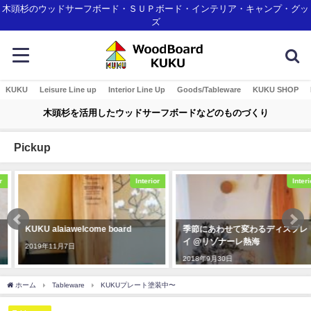
木頭杉のウッドサーフボード・ＳＵＰボード・インテリア・キャンプ・グッ
ズ
KUKU
Leisure Line up
Interior Line Up
Goods/Tableware
KUKU SHOP
木頭杉を活用したウッドサーフボードなどのものづくり
Pickup
Interior
Interior
KUKU alaiawelcome board
季節にあわせて変わるディスプレ
イ @リゾナーレ熱海
2019年11月7日
2018年9月30日
ホーム
Tableware
KUKUプレート塗装中〜