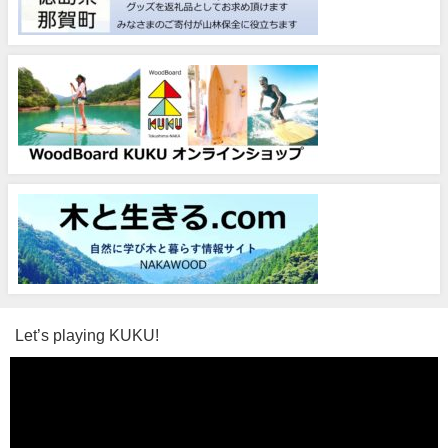
Let’s playing KUKU!
動
画
プ
レ