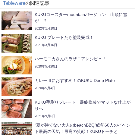
Tableware
の関連記事
KUKUコースターmountainバージョン 山頂に雪
が！？
2022年1月10日
KUKU プレートたち塗装完成！
2021年3月16日
ハーモニカさんのラザニアレシピ＾＾
2020年5月20日
カレー皿におすすめ！のKUKU Deep Plate
2020年5月4日
KUKU手彫りプレート 最終塗装でマットな仕上が
りへ
2021年9月6日
“夏が待てない大人のbeachBBQ”総勢60人のイベン
ト最高の天気！最高の笑顔！KUKUトーチと