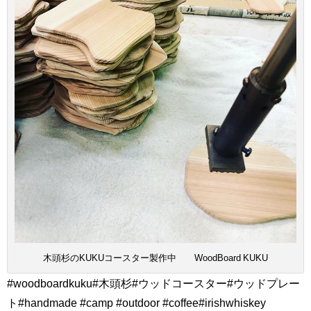
木頭杉のKUKUコースター製作中 WoodBoard KUKU
#woodboardkuku#木頭杉#ウッドコースター#ウッドプレー
ト#handmade #camp #outdoor #coffee#irishwhiskey