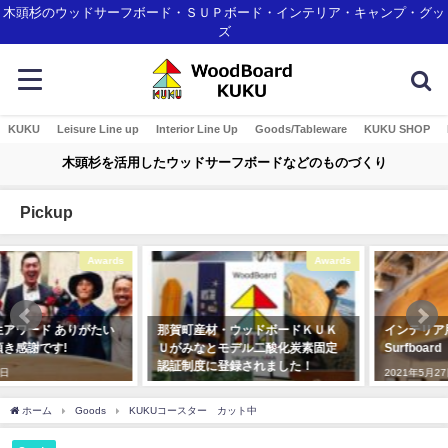
木頭杉のウッドサーフボード・ＳＵＰボード・インテリア・キャンプ・グッ
ズ
KUKU
Leisure Line up
Interior Line Up
Goods/Tableware
KUKU SHOP
木頭杉を活用したウッドサーフボードなどのものづくり
Pickup
Awards
Interior
那賀町産材・ウッドボードＫＵＫ
インテリア用の一枚板Wood-
Ｕがみなとモデル二酸化炭素固定
Surfboard
認証制度に登録されました！
2021年5月27日
2018年1月7日
ホーム
Goods
KUKUコースター カット中