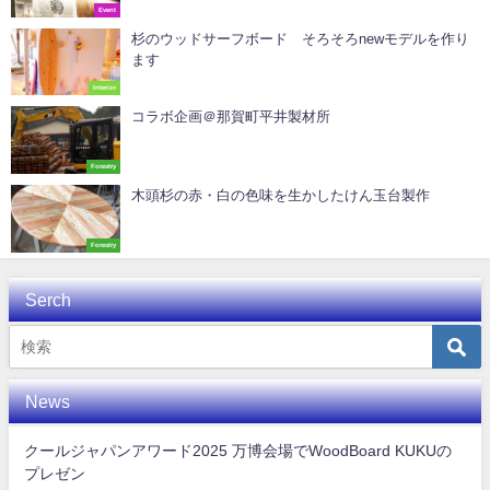
Event
杉のウッドサーフボード そろそろnewモデルを作り
ます
Interior
コラボ企画＠那賀町平井製材所
Forestry
木頭杉の赤・白の色味を生かしたけん玉台製作
Forestry
Serch
News
クールジャパンアワード2025 万博会場でWoodBoard KUKUの
プレゼン