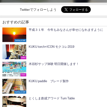
Twitterでフォローしよう
おすすめの記事
平成３１年 今年もみなさんが幸せになれますように
Surfing & SUP
KUKU torch×ICON モクコレ2019
Event
木頭杉サップ体験 明日開催します！
Event
KUKU paddle ブレード製作
Surfing & SUP
とくしま創成アワード Turn Table