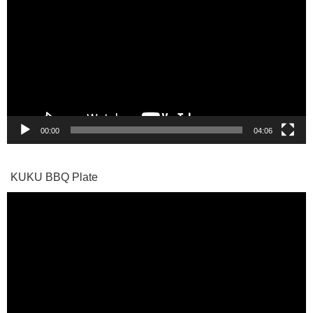
画
プ
レ
ー
ヤ
ー
00:00
04:06
KUKU BBQ Plate
動
画
プ
レ
ー
ヤ
ー