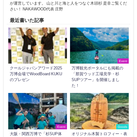
が運営しています。 山と川と海と人をつなぐ木頭杉 是非ご覧くだ
さい！ NAKAWOOD代表 庄野
最近書いた記事
Awards
Event
クールジャパンアワード2025
万博観光ポータルにも掲載の
万博会場でWoodBoard KUKU
「那賀ウッド工場見学・杉
のプレゼン
SUPツアー」を開催しまし
た！
Event
Goods
大阪・関西万博で「杉SUP体
オリジナル木製トロフィー・表