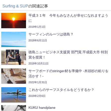
Surfing & SUP
の関連記事
平成３１年 今年もみなさんが幸せになれますよう
に
2019年1月1日
サーフィンのルーツは徳島？
2018年6月11日
徳島ニュービジネス支援賞 部門賞,平成藍大市 特別
賞を授賞！
2018年10月11日
サーフボードのstringer材を準備中 -木頭杉の粘りを
活かす！-
2022年1月31日
これからのサーフスタイルをどうするか？
2019年2月6日
KUKU handplane