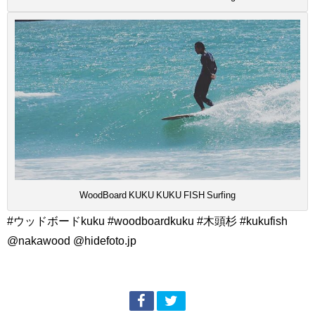
WoodBoard KUKU KUKU FISH Surfing
#ウッドボードkuku #woodboardkuku #木頭杉 #kukufish
@nakawood @hidefoto.jp