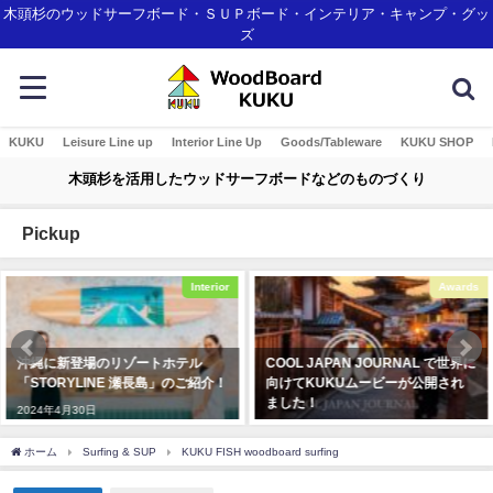
木頭杉のウッドサーフボード・ＳＵＰボード・インテリア・キャンプ・グッ
ズ
KUKU
Leisure Line up
Interior Line Up
Goods/Tableware
KUKU SHOP
木頭杉を活用したウッドサーフボードなどのものづくり
Pickup
Interior
Awards
新登場のリゾートホテル
COOL JAPAN JOURNAL で世界に
KUKU 
RYLINE 瀬長島」のご紹介！
向けてKUKUムービーが公開され
2019年
ました！
月30日
2020年3月4日
ホーム
Surfing & SUP
KUKU FISH woodboard surfing