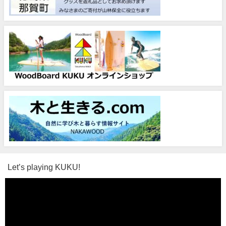
Let’s playing KUKU!
動
画
プ
レ