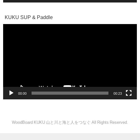
KUKU SUP & Paddle
動
画
プ
レ
ー
ヤ
ー
00:00
00:23
WoodBoard KUKU 山と川と海と人をつなぐ All Rights Reserved.