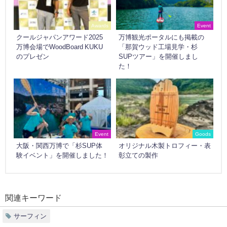
Awards
Event
クールジャパンアワード2025
万博観光ポータルにも掲載の
万博会場でWoodBoard KUKU
「那賀ウッド工場見学・杉
のプレゼン
SUPツアー」を開催しまし
た！
Event
Goods
大阪・関西万博で「杉SUP体
オリジナル木製トロフィー・表
験イベント」を開催しました！
彰立ての製作
関連キーワード
サーフィン