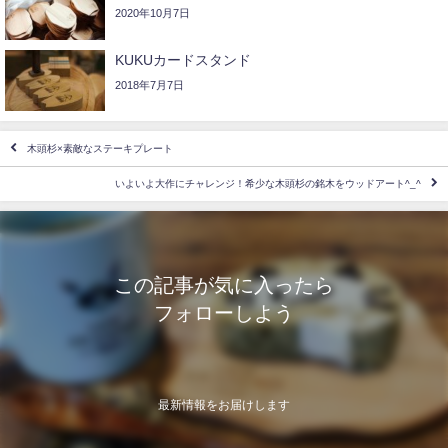
2020年10月7日
KUKUカードスタンド
2018年7月7日
木頭杉×素敵なステーキプレート
いよいよ大作にチャレンジ！希少な木頭杉の銘木をウッドアート^_^
この記事が気に入ったら
フォローしよう
最新情報をお届けします