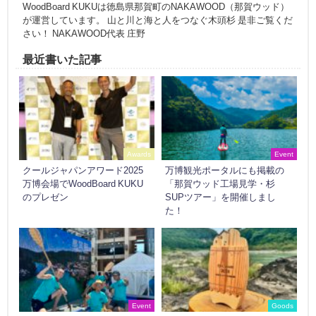
WoodBoard KUKUは徳島県那賀町のNAKAWOOD（那賀ウッド）
が運営しています。 山と川と海と人をつなぐ木頭杉 是非ご覧くだ
さい！ NAKAWOOD代表 庄野
最近書いた記事
Awards
Event
クールジャパンアワード2025
万博観光ポータルにも掲載の
万博会場でWoodBoard KUKU
「那賀ウッド工場見学・杉
のプレゼン
SUPツアー」を開催しまし
た！
Event
Goods