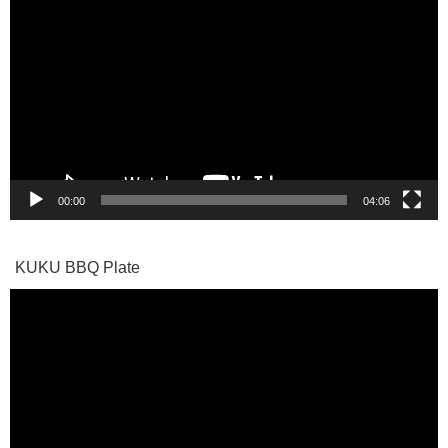
画
プ
レ
ー
ヤ
ー
00:00
04:06
KUKU BBQ Plate
動
画
プ
レ
ー
ヤ
ー