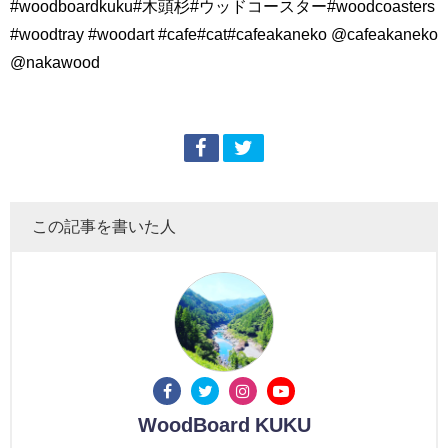
#woodboardkuku#木頭杉#ウッドコースター#woodcoasters
#woodtray #woodart #cafe#cat#cafeakaneko @cafeakaneko
@nakawood
この記事を書いた人
WoodBoard KUKU