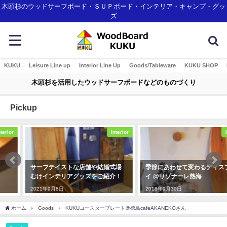
木頭杉のウッドサーフボード・ＳＵＰボード・インテリア・キャンプ・グッ
ズ
KUKU
Leisure Line up
Interior Line Up
Goods/Tableware
KUKU SHOP
木頭杉を活用したウッドサーフボードなどのものづくり
Pickup
Interior
Interior
サーフテイストな店舗や結婚式場
季節にあわせて変わるディスプレ
むけインテリアグッズをご紹介！
イ @リゾナーレ熱海
2021年9月8日
2018年9月30日
ホーム
Goods
KUKUコースタープレート＠徳島cafeAKANEKOさん