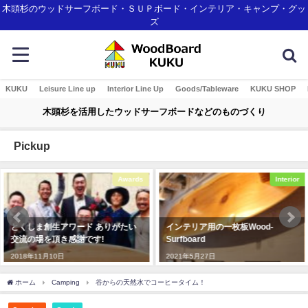
木頭杉のウッドサーフボード・ＳＵＰボード・インテリア・キャンプ・グッ
ズ
KUKU
Leisure Line up
Interior Line Up
Goods/Tableware
KUKU SHOP
木頭杉を活用したウッドサーフボードなどのものづくり
Pickup
Interior
Interior
インテリア用の一枚板Wood-
KUKU alaiawelcome board
Surfboard
2019年11月7日
2021年5月27日
ホーム
Camping
谷からの天然水でコーヒータイム！