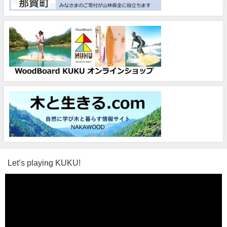
Let’s playing KUKU!
動
画
プ
レ