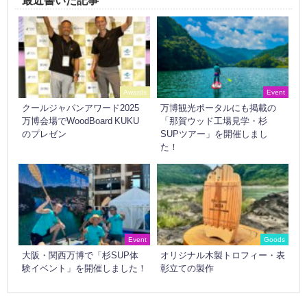
最近書いた記事
Awards
Event
クールジャパンアワード2025
万博観光ポータルにも掲載の
万博会場でWoodBoard KUKU
「那賀ウッド工場見学・杉
のプレゼン
SUPツアー」を開催しまし
た！
Event
Goods
大阪・関西万博で「杉SUP体
オリジナル木製トロフィー・表
験イベント」を開催しました！
彰立ての製作