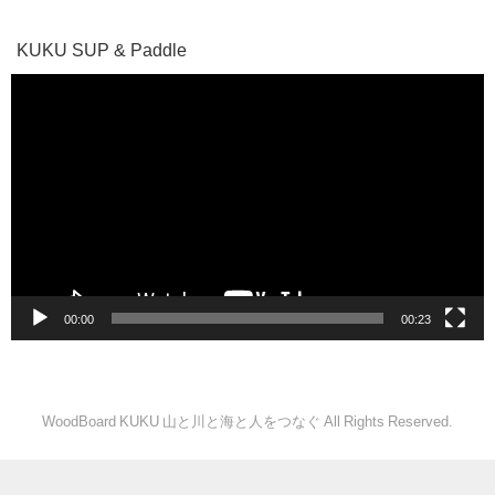
KUKU SUP & Paddle
動
画
プ
レ
ー
ヤ
ー
00:00
00:23
WoodBoard KUKU 山と川と海と人をつなぐ All Rights Reserved.